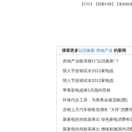
【
打印
】【
我要纠错
】【
复制链
搜索更多
以旧换新
房地产业
的新闻
房地产业能否推行“以旧换新”？
情人节促销试水2012家电战
情人节促销试水2012家电战
苹果彩电或将5月国内亮相
环保代步工具，为青奥会做贡献(图)
济南上月汽车销售负增长 “大件”消费
新家电扶持政策将出 绿色家电消费有
新家电扶持政策将出 继续刺激国内消