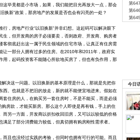
第6
但这毕竟都是小市场，如果，我们能把目光再放大一点，那会
第6
以旧换新”政策，那房地产的发展是否也会有闪亮的一处？
第6
行，房地产行业“以旧换新”并非幻想。这起码可以解决眼下
民生，但开发商的房子必须要卖，否则政府、开发商、购房者
楼客彻底赶出这一属于民生领域的住宅市场，让真正有住房需
让一部分人拥有过多的住房。在2010年和2011年，政府实
作用，起码投资客不能随心所欲地买房了，但也有负作用，那
能解决这一问题。以旧换新的基本原理是什么，那就是先把你
今日
东西。也就是不把旧的放走，新的就不能便宜地进来。假如在
两套住房的人，在购买另一套住房时，不是不能买，而是必须
分的购房款，才能买新房。那么这个人即使是再有钱，手上的住
。而另一方面，开发商以折扣收回旧房，又可以以较低的价格
也满足了部分消费能力较低，但真切拥有购房刚性需求者。
而且也没经过实践的考验，但同时也拥有可行的可能。而且