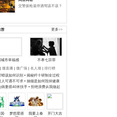
交警拔枪逼停酒驾该不该？
推荐
更多>>
国城市幸福感
不孝七宗罪
|
微直播
|
微广场
|
名人墙
|
排行榜
子打蜡该如何识别
• 揭秘歼十研制全过程
种贵人可遇不可求
• 抽烟是如何毁掉健康
人为病妻搭40米扶手
• 拒绝浪费从我做起
国·
梦想星搭
我要上春
开门大吉