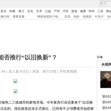
音乐
科教
青少
文化
艺术
公益
产经
汽车
旅游
健康
时尚
三农
商
直播中国
赛事直播
网络电视客户端
|
高清
电影
电视剧
纪录片
动
能否推行“以旧换新”？
锘�
央视
44 |
进入复兴论坛
| 来源：南方日报 |
手机看视频
第65
第6
催热二三线城市的家电市场。今年家具行业也要来个“以旧换
第6
想法去的。现在政策还未正式推出，已经有不少消费者开始把家