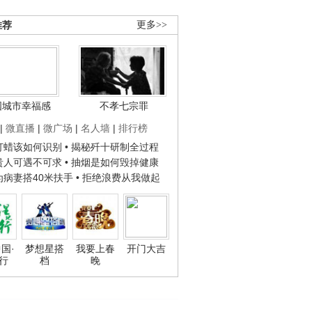
推荐
更多>>
国城市幸福感
不孝七宗罪
|
微直播
|
微广场
|
名人墙
|
排行榜
子打蜡该如何识别
• 揭秘歼十研制全过程
种贵人可遇不可求
• 抽烟是如何毁掉健康
人为病妻搭40米扶手
• 拒绝浪费从我做起
国·
梦想星搭
我要上春
开门大吉
行
档
晚