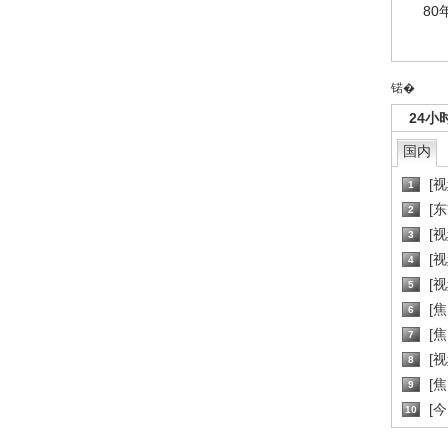
80
锘�
24小
国内
[
1
[
2
[
3
[
4
[
5
[
6
[焦
7
[
8
[
9
[
10