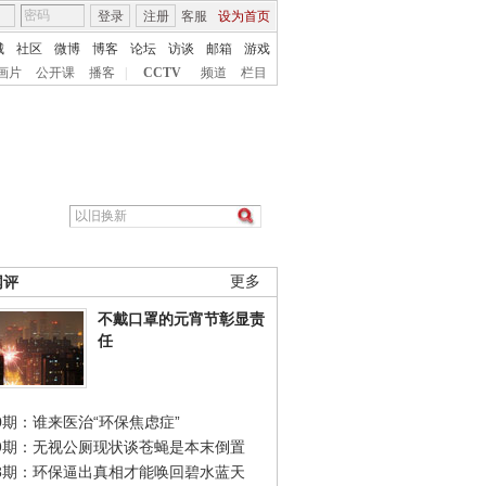
登录
注册
客服
设为首页
城
社区
微博
博客
论坛
访谈
邮箱
游戏
画片
公开课
播客
|
CCTV
频道
栏目
网评
更多
不戴口罩的元宵节彰显责
任
0期：谁来医治“环保焦虑症”
49期：无视公厕现状谈苍蝇是本末倒置
48期：环保逼出真相才能唤回碧水蓝天