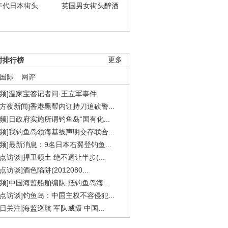
年代日本街头
英国男女街头醉酒
时排行榜
更多
国际
网评
视频]温家宝答记者问·王立军事件
东方夜新闻]香港黑帮内讧持刀追砍警...
视频]日政府实施所谓钓鱼岛“国有化...
视频]我钓鱼岛领海基线声明交存联合...
视频]最新消息：9名日本右翼登钓鱼...
焦点访谈]捍卫领土 绝不退让半步(...
点访谈]酒色陷阱(2012080...
视频]中国海监船舶编队 抵钓鱼岛海...
焦点访谈]钓鱼岛：中国主权不容侵犯...
今日关注]海监巡航 军队威慑 中国...