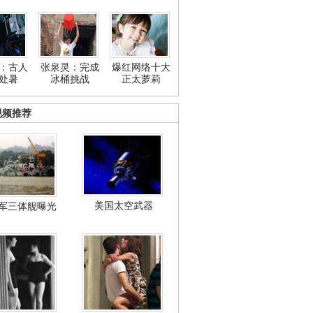
：古人
张泉灵：完成
爆红网络十大
处暑
冰桶挑战
正太萝莉
视频推荐
美国太空武器
军三体舰曝光