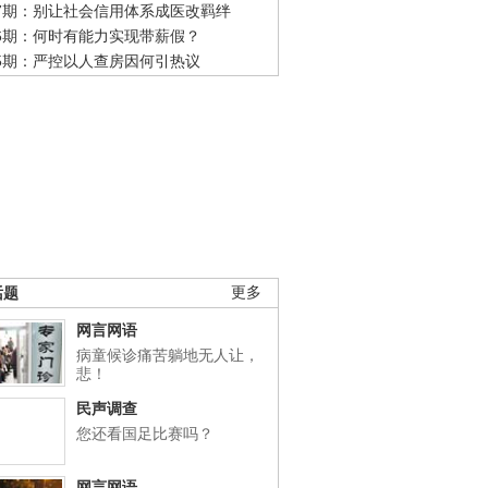
47期：别让社会信用体系成医改羁绊
46期：何时有能力实现带薪假？
45期：严控以人查房因何引热议
话题
更多
网言网语
病童候诊痛苦躺地无人让，
悲！
民声调查
您还看国足比赛吗？
网言网语