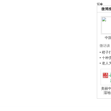
锘�
微博
中
微访谈
• 橙
• 十
• 老
美丽中
湿地