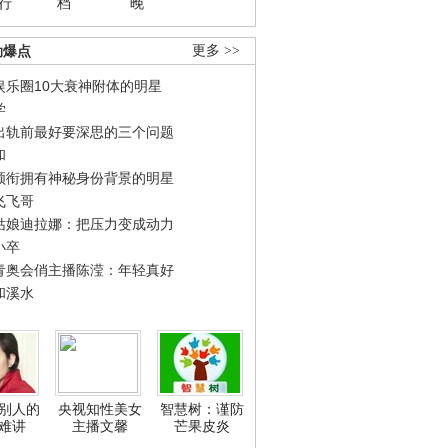
行
档
晚
劲爆点
更多 >>
娱乐圈10大衰神附体的明星
学
出轨前最好要深思的三个问题
和
领衔拥有神秘身份背景的明星
飞飞哥
姑娘迪拉娜：把压力变成动力
小卒
青奥会俏主播陈滢：年轻真好
和溪水
别人的
央视知性美女
智慧树：谨防
难讲
主播文馨
芒果皮炎