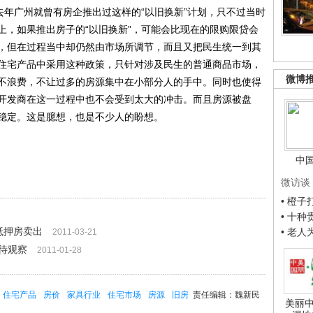
去年广州就曾有房企推出过这样的“以旧换新”计划，只不过当时
上，如果推出房子的“以旧换新”，可能会比现在的限购限贷会
，但在过程当中却仍然由市场所调节，而且又把民生统一到其
住宅产品中采用这种政策，只针对涉及民生的普通商品市场，
微博
不浪费，不让过多的房源集中在小部分人的手中。同时也使得
开发商在这一过程中也不会受到太大的冲击。而且房源被盘
稳定。这是臆想，也是不少人的盼想。
中
微访谈
• 橙
• 十
抵押房卖出
• 老
2011-03-21
待观察
2011-01-28
住宅产品
房价
家具行业
住宅市场
房源
旧房
责任编辑：魏新民
美丽中