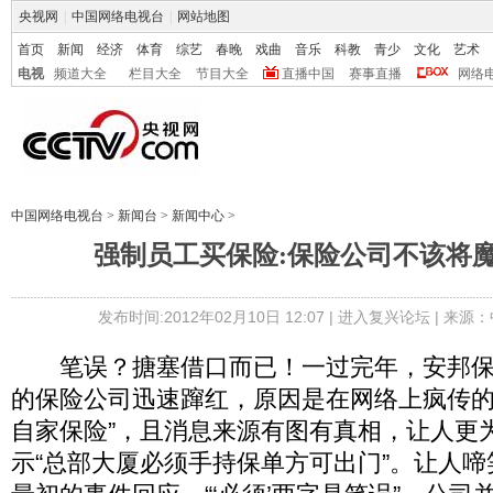
央视网
|
中国网络电视台
|
网站地图
首页
新闻
经济
体育
综艺
春晚
戏曲
音乐
科教
青少
文化
艺术
电视
频道大全
栏目大全
节目大全
直播中国
赛事直播
网络
中国网络电视台
>
新闻台
>
新闻中心
>
强制员工买保险:保险公司不该将
发布时间:2012年02月10日 12:07 |
进入复兴论坛
| 来源：
笔误？搪塞借口而已！一过完年，安邦保
的保险公司迅速蹿红，原因是在网络上疯传的
自家保险”，且消息来源有图有真相，让人更
示“总部大厦必须手持保单方可出门”。让人