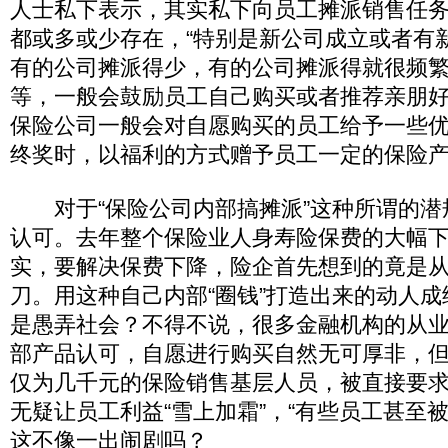
人士私下表示，其实私下向员工摊派销售任
都或多或少存在，“特别是新公司成立或者有
有的公司摊派得少，有的公司摊派得就很频繁
等，一般会鼓励员工自己购买或者推荐亲朋好
保险公司一般会对自愿购买的员工给予一些
终奖时，以福利的方式赠予员工一定的保险
对于“保险公司内部搞摊派”这种所谓的潜
认可。去年整个保险业人身寿险保费的大幅
实，要解决保费下降，险企首先想到的竟是
刀。用这种自己内部“圈钱”打造出来的动人
是愚弄社会？不得不说，很多金融机构的从
部产品认可，自愿进行购买自然无可厚非，
仅为几千元的保险销售基层人员，被直接要求
无疑让员工利益“雪上加霜”，“有些员工甚至
这不像一出闹剧吗？