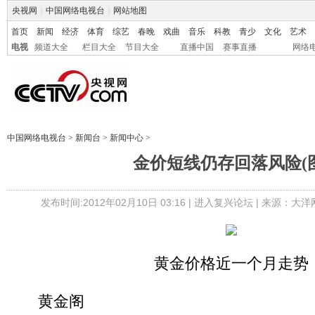
央视网
|
中国网络电视台
|
网站地图
首页
新闻
经济
体育
综艺
春晚
戏曲
音乐
科教
青少
文化
艺术
电视
频道大全
栏目大全
节目大全
直播中国
赛事直播
网络
中国网络电视台
>
新闻台
>
新闻中心
>
金价短线仍存回落风险(图
发布时间:2012年02月10日 03:16 |
进入复兴论坛
| 来源：大洋
黄金价格近一个月走势
黄金阁