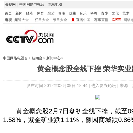
央视网
|
中国网络电视台
|
网站地图
首页
新闻
经济
体育
综艺
春晚
戏曲
音乐
科教
青少
文化
艺术
电视
频道大全
栏目大全
节目大全
直播中国
赛事直播
网络
中国网络电视台
>
新闻台
>
新闻中心
>
黄金概念股全线下挫 荣华实业跌
发布时间:2012年02月09日 18:44 |
进入复兴论坛
| 来源：
黄金概念股2月7日盘初全线下挫，截至09
1.58%，紫金矿业跌1.11%，豫园商城跌0.8