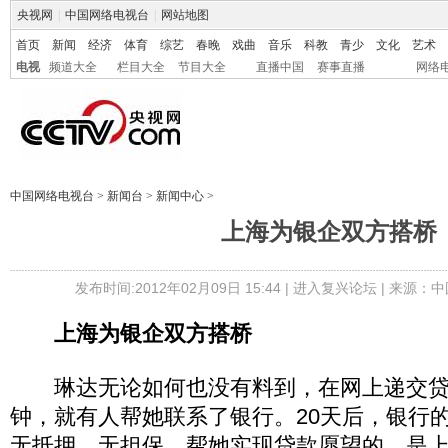
央视网
|
中国网络电视台
|
网站地图
首页
新闻
经济
体育
综艺
春晚
戏曲
音乐
科教
青少
文化
艺术
电视
频道大全
栏目大全
节目大全
直播中国
赛事直播
网络
中国网络电视台
>
新闻台
>
新闻中心
>
上海为银企双方搭桥
发布时间:2012年02月09日 15:44 |
进入复兴论坛
| 来源：中
上海为银企双方搭桥
琳达无论如何也没有料到，在网上递交贷款
钟，就有人帮她联系了银行。20天后，银行
无抵押、无担保。帮她实现贷款愿望的，是