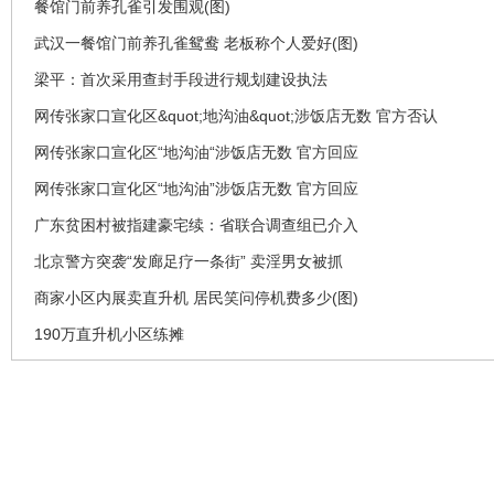
餐馆门前养孔雀引发围观(图)
武汉一餐馆门前养孔雀鸳鸯 老板称个人爱好(图)
梁平：首次采用查封手段进行规划建设执法
网传张家口宣化区&quot;地沟油&quot;涉饭店无数 官方否认
网传张家口宣化区“地沟油“涉饭店无数 官方回应
网传张家口宣化区“地沟油”涉饭店无数 官方回应
广东贫困村被指建豪宅续：省联合调查组已介入
北京警方突袭“发廊足疗一条街” 卖淫男女被抓
商家小区内展卖直升机 居民笑问停机费多少(图)
190万直升机小区练摊