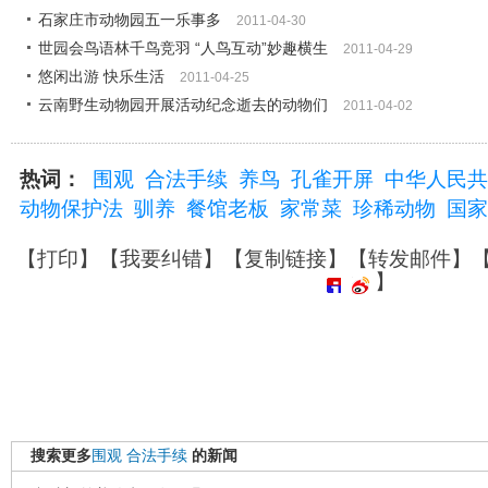
石家庄市动物园五一乐事多
2011-04-30
世园会鸟语林千鸟竞羽 “人鸟互动”妙趣横生
2011-04-29
悠闲出游 快乐生活
2011-04-25
云南野生动物园开展活动纪念逝去的动物们
2011-04-02
热词：
围观
合法手续
养鸟
孔雀开屏
中华人民共
动物保护法
驯养
餐馆老板
家常菜
珍稀动物
国家
【
打印
】【
我要纠错
】【
复制链接
】【
转发邮件
】
】
搜索更多
围观
合法手续
的新闻