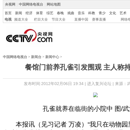
央视网
|
中国网络电视台
|
网站地图
首页
新闻
经济
体育
综艺
春晚
戏曲
音乐
科教
青少
文化
艺术
电视
频道大全
栏目大全
节目大全
直播中国
赛事直播
网络
中国网络电视台
>
新闻台
>
新闻中心
>
餐馆门前养孔雀引发围观 主人称
发布时间:2012年02月06日 19:34 |
进入复兴论坛
| 来源：
孔雀就养在临街的小院中 图/
本报讯（见习记者 万凌）“我只在动物园