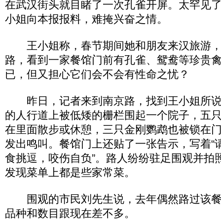
在武汉街头就目睹了一次孔雀开屏。太罕见了
小姐向本报报料，难掩兴奋之情。
王小姐称，春节期间她和朋友来汉旅游，
路，看到一家餐馆门前有孔雀、鸳鸯等珍贵
已，但又担心它们会不会有性命之忧？
昨日，记者来到南京路，找到王小姐所说
的人行道上被低矮的栅栏围起一个院子，五
在里面散步或休憩，三只金刚鹦鹉也被锁在
发出鸣叫。餐馆门上还贴了一张告示，写着“
食挑逗，咬伤自负”。路人纷纷驻足围观并拍
发现菜单上都是些家常菜。
围观的市民刘先生说，去年偶然路过该餐
品种和数目跟现在差不多。