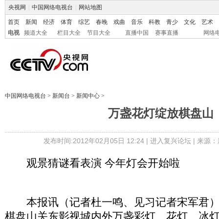
央视网
|
中国网络电视台
|
网站地图
首页
新闻
经济
体育
综艺
春晚
戏曲
音乐
科教
青少
文化
艺术
电视
频道大全
栏目大全
节目大全
直播中国
赛事直播
网络
中国网络电视台
>
新闻台
>
新闻中心
>
万盏花灯绽放棋盘山
发布时间:2012年02月05日 12:24 |
进入复兴论坛
| 来源：
观景猜谜看表演 今年灯会开始啦
本报讯（记者杜一鸣、见习记者宋军君）2月
棋盘山关东影视城内外万盏彩灯、花灯、冰