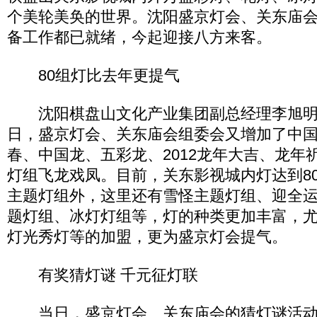
个美轮美奂的世界。沈阳盛京灯会、关东庙
备工作都已就绪，今起迎接八方来客。
80组灯比去年更提气
沈阳棋盘山文化产业集团副总经理李旭明介
日，盛京灯会、关东庙会组委会又增加了中
春、中国龙、五彩龙、2012龙年大吉、龙年
灯组飞龙戏凤。目前，关东影视城内灯达到8
主题灯组外，这里还有雪怪主题灯组、迎全
题灯组、冰灯灯组等，灯的种类更加丰富，
灯光秀灯等的加盟，更为盛京灯会提气。
有奖猜灯谜 千元征灯联
当日，盛京灯会、关东庙会的猜灯谜活动