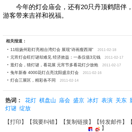
今年的灯会庙会，还有20只丹顶鹤陪伴，
游客带来吉祥和祝福。
相关报道：
11组扬州彩灯亮相台湾灯会 展现“诗画瘦西湖”
2011-02-18
元宵灯会旺灯谜却难见 经济效益：一条仅值3元钱
2011-02-17
逛灯会，猜灯谜，看花展 元宵节多看花灯少放炮
2011-02-17
兔年新春 4000花灯点亮沈阳盛京灯会
2011-02-16
灯会三展区，精彩各不同
2011-02-14
热词：
花灯
棋盘山
庙会
盛京
冰灯
表演
关东
灯谜
绽放
【
打印
】【
我要纠错
】【
复制链接
】【
转发邮件
】
】