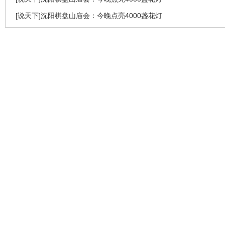
[说天下]沈阳棋盘山庙会：今晚点亮4000盏花灯