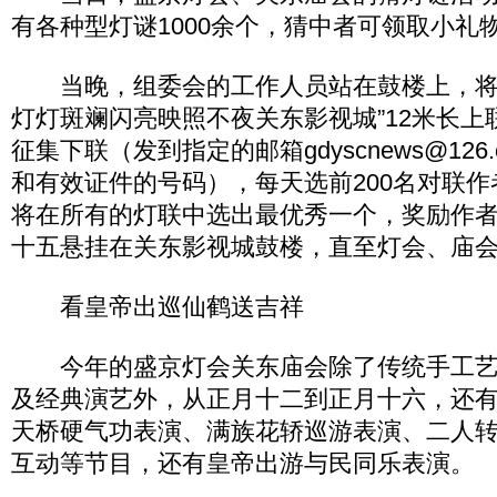
有各种型灯谜1000余个，猜中者可领取小礼
当晚，组委会的工作人员站在鼓楼上，将
灯灯斑斓闪亮映照不夜关东影视城”12米长上
征集下联（发到指定的邮箱gdyscnews@12
和有效证件的号码），每天选前200名对联作
将在所有的灯联中选出最优秀一个，奖励作者1
十五悬挂在关东影视城鼓楼，直至灯会、庙
看皇帝出巡仙鹤送吉祥
今年的盛京灯会关东庙会除了传统手工艺
及经典演艺外，从正月十二到正月十六，还
天桥硬气功表演、满族花轿巡游表演、二人
互动等节目，还有皇帝出游与民同乐表演。