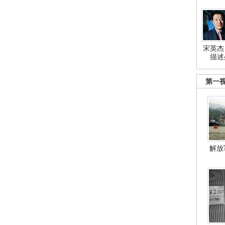
宋英杰
描述
第一
解放