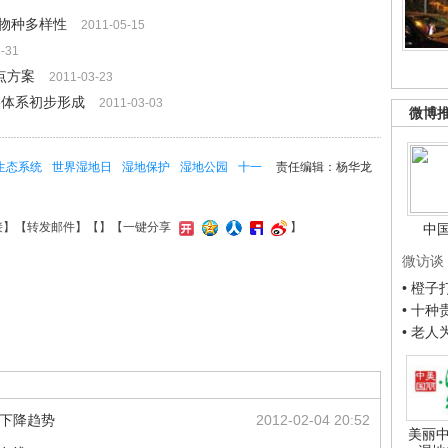
物种多样性
2011-05-15
-31
点方案
2011-03-23
络体系初步形成
2011-03-03
微博
生态系统
世界湿地日
湿地保护
湿地公园
十一
责任编辑：杨华龙
接
】【
转发邮件
】【
】
【一键分享
】
中
微访谈
• 橙
• 十
• 老
地下降趋势
2012-02-04 20:52
美丽中