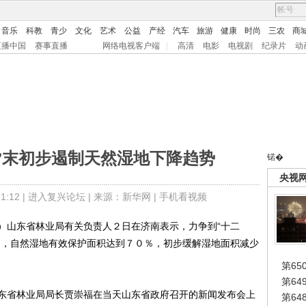
音乐
科教
青少
文化
艺术
公益
产经
汽车
旅游
健康
时尚
三农
商
直播中国
赛事直播
网络电视客户端
|
高清
电影
电视剧
纪录片
动
”末初步遏制天然湿地下降趋势
锘�
央视
:12 |
进入复兴论坛
| 来源：新华网 |
手机看视频
山东省林业局有关负责人２日在济南表示，力争到“十二
制，自然湿地有效保护面积达到７０％，初步缓解湿地面积减少
第65
第6
省林业局局长贾崇福在当天山东省政府召开的新闻发布会上
第6