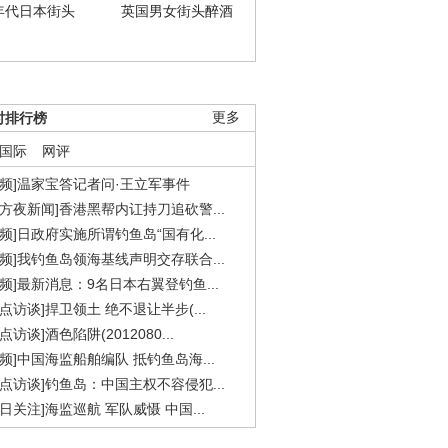
年代日本街头
英国男女街头醉酒
时排行榜
更多
国际
网评
视频]温家宝答记者问·王立军事件
东方夜新闻]香港黑帮内讧持刀追砍警...
视频]日政府实施所谓钓鱼岛“国有化...
视频]我钓鱼岛领海基线声明交存联合...
视频]最新消息：9名日本右翼登钓鱼...
焦点访谈]捍卫领土 绝不退让半步(...
点访谈]酒色陷阱(2012080...
视频]中国海监船舶编队 抵钓鱼岛海...
焦点访谈]钓鱼岛：中国主权不容侵犯...
今日关注]海监巡航 军队威慑 中国...