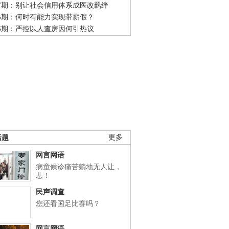
47期：别让社会信用体系成医改羁绊
46期：何时有能力实现带薪假？
45期：严控以人查房因何引热议
话题
更多
网言网语
病童候诊痛苦躺地无人让，
悲！
民声调查
您还看国足比赛吗？
网言网语