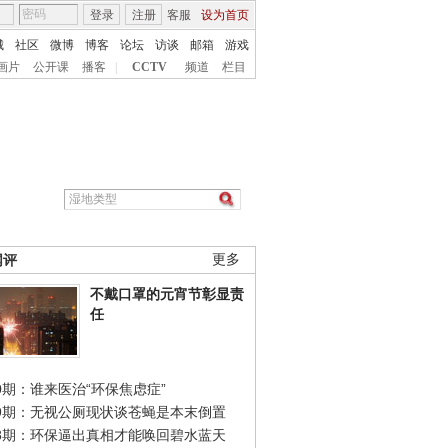
登录
注册
客服
设为首页
城
社区
微博
博客
论坛
访谈
邮箱
游戏
画片
公开课
播客
|
CCTV
频道
栏目
网评
更多
不戴口罩的元宵节彰显责
任
0期：谁来医治“环保焦虑症”
49期：无视公厕现状谈苍蝇是本末倒置
48期：环保逼出真相才能唤回碧水蓝天