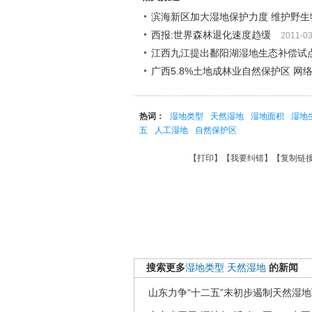
滨海新区加大湿地保护力度 维护野生
西报:世界森林退化速度趋缓
2011-03
江西九江提出鄱阳湖湿地生态补偿试
广西5.8%土地成林业自然保护区 网
热词：
湿地类型
天然湿地
湿地面积
湿地
五
人工湿地
自然保护区
【
打印
】【
我要纠错
】【
复制链
搜索更多
湿地类型
天然湿地
的新闻
山东力争“十二五”末初步遏制天然湿