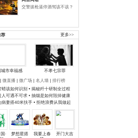
交警拔枪逼停酒驾该不该？
推荐
更多>>
国城市幸福感
不孝七宗罪
|
微直播
|
微广场
|
名人墙
|
排行榜
子打蜡该如何识别
• 揭秘歼十研制全过程
种贵人可遇不可求
• 抽烟是如何毁掉健康
人为病妻搭40米扶手
• 拒绝浪费从我做起
国·
梦想星搭
我要上春
开门大吉