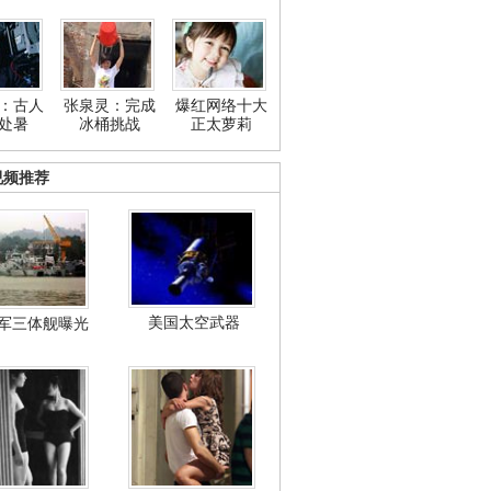
：古人
张泉灵：完成
爆红网络十大
处暑
冰桶挑战
正太萝莉
视频推荐
美国太空武器
军三体舰曝光