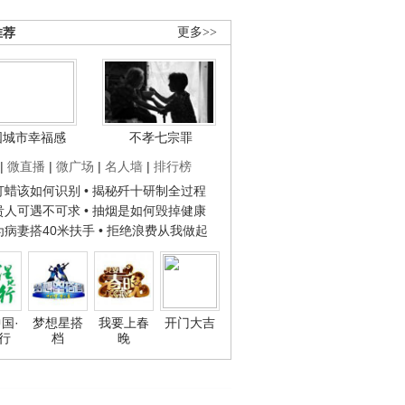
推荐
更多>>
国城市幸福感
不孝七宗罪
|
微直播
|
微广场
|
名人墙
|
排行榜
子打蜡该如何识别
• 揭秘歼十研制全过程
种贵人可遇不可求
• 抽烟是如何毁掉健康
人为病妻搭40米扶手
• 拒绝浪费从我做起
国·
梦想星搭
我要上春
开门大吉
行
档
晚