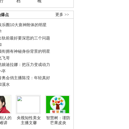
行
档
晚
劲爆点
更多 >>
娱乐圈10大衰神附体的明星
学
出轨前最好要深思的三个问题
和
领衔拥有神秘身份背景的明星
飞飞哥
姑娘迪拉娜：把压力变成动力
小卒
青奥会俏主播陈滢：年轻真好
和溪水
别人的
央视知性美女
智慧树：谨防
难讲
主播文馨
芒果皮炎