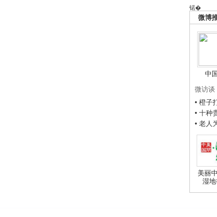
锘�
微博
中
微访谈
• 橙
• 十
• 老
美丽中
湿地