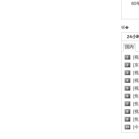
80
锘�
24小
国内
[
1
[
2
[
3
[
4
[
5
[
6
[焦
7
[
8
[
9
[
10