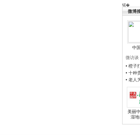
锘�
微博
中
微访谈
• 橙
• 十
• 老
美丽中
湿地