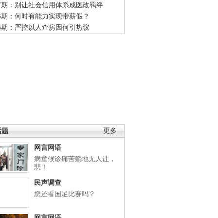
47期：别让社会信用体系成医改羁绊
46期：何时有能力实现带薪假？
45期：严控以人查房因何引热议
话题
更多
网言网语
病童候诊痛苦躺地无人让，
悲！
民声调查
您还看国足比赛吗？
网言网语