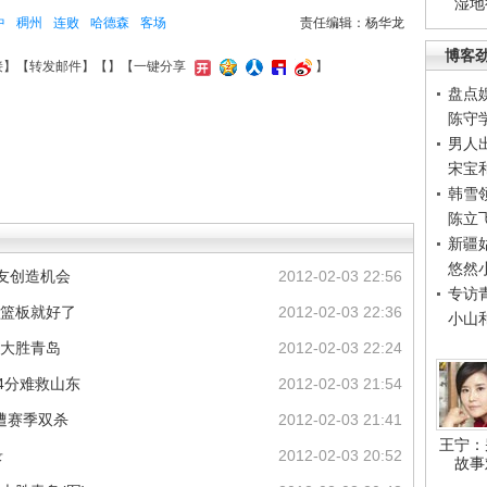
湿地
中
稠州
连败
哈德森
客场
责任编辑：杨华龙
博客
接
】【
转发邮件
】【
】
【一键分享
】
盘点
陈守
男人
宋宝
韩雪
陈立
新疆
悠然
友创造机会
2012-02-03 22:56
专访
个篮板就好了
2012-02-03 22:36
小山
场大胜青岛
2012-02-03 22:24
54分难救山东
2012-02-03 21:54
岛遭赛季双杀
2012-02-03 21:41
王宁：
录
2012-02-03 20:52
故事