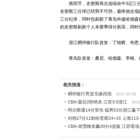
第四节，史密斯再次连续命中3记三分球
史密斯三分球已经势不可挡，最终他全场
三分纪录，同时也刷新了青岛外援哈德森保
的史密斯刷新个人本赛季得分新高，同时也
浙江稠州银行队首发：丁锦辉、布恩、
青岛队首发：桑尼、哈德森、李根、
相关报道：
稠州银行男篮无缘四强
2011-03-28
CBA:最后2秒绝杀 江苏3:0浙江
2011
阿尔斯通14分受伤 猛男53分浙江赢
刘炜27分11助哈里斯24+16 上海113
CBA-胡雪峰发飙30分4篮板 江苏客