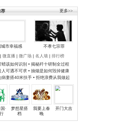
推荐
更多>>
国城市幸福感
不孝七宗罪
|
微直播
|
微广场
|
名人墙
|
排行榜
子打蜡该如何识别
• 揭秘歼十研制全过程
种贵人可遇不可求
• 抽烟是如何毁掉健康
人为病妻搭40米扶手
• 拒绝浪费从我做起
国·
梦想星搭
我要上春
开门大吉
行
档
晚