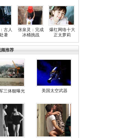
：古人
张泉灵：完成
爆红网络十大
处暑
冰桶挑战
正太萝莉
视频推荐
美国太空武器
军三体舰曝光