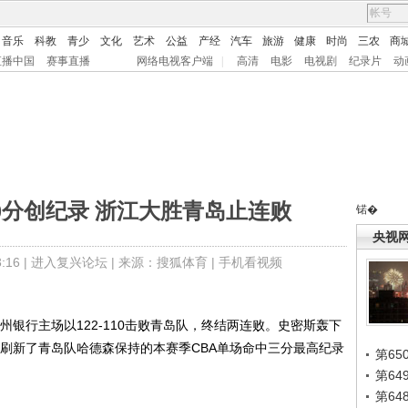
音乐
科教
青少
文化
艺术
公益
产经
汽车
旅游
健康
时尚
三农
商
直播中国
赛事直播
网络电视客户端
|
高清
电影
电视剧
纪录片
动
60分创纪录 浙江大胜青岛止连败
锘�
央视
16 |
进入复兴论坛
| 来源：搜狐体育 |
手机看视频
州银行主场以122-110击败青岛队，终结两连败。史密斯轰下
也刷新了青岛队哈德森保持的本赛季CBA单场命中三分最高纪录
第65
第6
第6