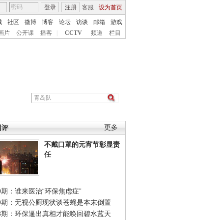
登录
注册
客服
设为首页
城
社区
微博
博客
论坛
访谈
邮箱
游戏
画片
公开课
播客
|
CCTV
频道
栏目
网评
更多
不戴口罩的元宵节彰显责
任
0期：谁来医治“环保焦虑症”
49期：无视公厕现状谈苍蝇是本末倒置
48期：环保逼出真相才能唤回碧水蓝天