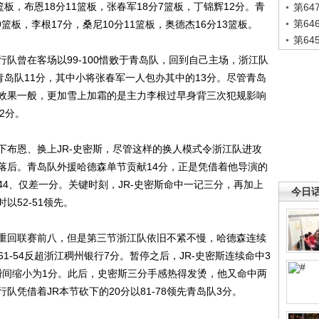
，布恩18分11篮板，张春军18分7篮板，丁锦辉12分。青
第6
第6
篮板，李根17分，桑尼10分11篮板，奥德杰16分13篮板。
第6
曾在客场以99-100惜败于青岛队，回到自己主场，浙江队
领先青岛队11分，其中小将张春军一人包办其中的13分。尽管青岛
效果一般，更加雪上加霜的是主力李根过早身背三次犯规影响
2分。
恩、换上JR-史密斯，尽管这样的换人模式令浙江队进攻
落后。青岛队外援哈德森单节贡献14分，正是凭借着他导演的
-44、仅差一分。关键时刻，JR-史密斯命中一记三分，再加上
今日
以52-51领先。
回联赛前八，但是第三节浙江队依旧不紧不慢，哈德森连续
61-54反超浙江稠州银行7分。暂停之后，JR-史密斯连续命中3
瞬间缩小为1分。此后，史密斯三分手感热得发烫，他又命中两
凭借着JR本节砍下的20分以81-78领先青岛队3分。