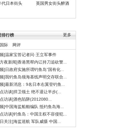
年代日本街头
英国男女街头醉酒
时排行榜
更多
国际
网评
视频]温家宝答记者问·王立军事件
东方夜新闻]香港黑帮内讧持刀追砍警...
视频]日政府实施所谓钓鱼岛“国有化...
视频]我钓鱼岛领海基线声明交存联合...
视频]最新消息：9名日本右翼登钓鱼...
焦点访谈]捍卫领土 绝不退让半步(...
点访谈]酒色陷阱(2012080...
视频]中国海监船舶编队 抵钓鱼岛海...
焦点访谈]钓鱼岛：中国主权不容侵犯...
今日关注]海监巡航 军队威慑 中国...