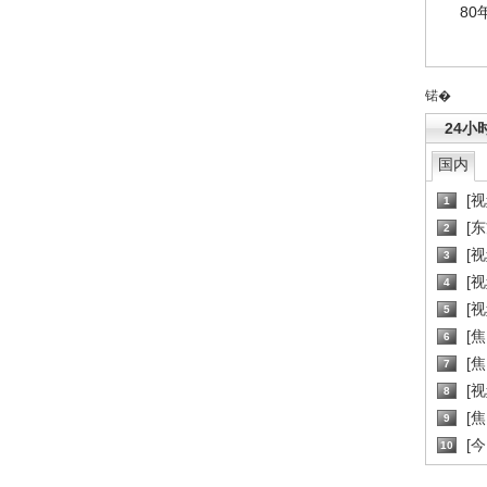
80
锘�
24小
国内
[
1
[
2
[
3
[
4
[
5
[
6
[焦
7
[
8
[
9
[
10