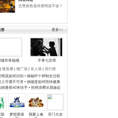
交警拔枪逼停酒驾该不该？
推荐
更多>>
国城市幸福感
不孝七宗罪
|
微直播
|
微广场
|
名人墙
|
排行榜
子打蜡该如何识别
• 揭秘歼十研制全过程
种贵人可遇不可求
• 抽烟是如何毁掉健康
人为病妻搭40米扶手
• 拒绝浪费从我做起
国·
梦想星搭
我要上春
开门大吉