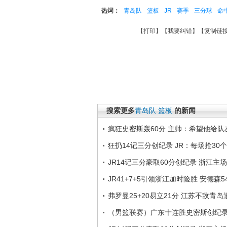
热词：
青岛队
篮板
JR
赛季
三分球
命
【
打印
】【
我要纠错
】【
复制链
搜索更多
青岛队
篮板
的新闻
疯狂史密斯轰60分 主帅：希望他给队
狂扔14记三分创纪录 JR：每场抢30
JR14记三分豪取60分创纪录 浙江主
JR41+7+5引领浙江加时险胜 安德森
弗罗曼25+20易立21分 江苏不敌青
（男篮联赛）广东十连胜史密斯创纪