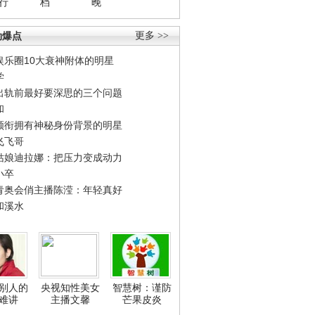
行
档
晚
劲爆点
更多 >>
娱乐圈10大衰神附体的明星
学
出轨前最好要深思的三个问题
和
领衔拥有神秘身份背景的明星
飞飞哥
姑娘迪拉娜：把压力变成动力
小卒
青奥会俏主播陈滢：年轻真好
和溪水
别人的
央视知性美女
智慧树：谨防
难讲
主播文馨
芒果皮炎