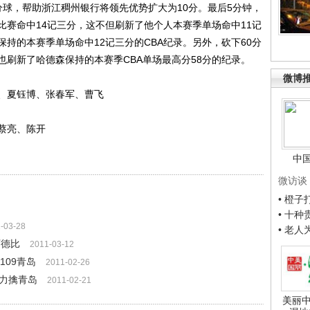
，帮助浙江稠州银行将领先优势扩大为10分。最后5分钟，
比赛命中14记三分，这不但刷新了他个人本赛季单场命中11记
持的本赛季单场命中12记三分的CBA纪录。另外，砍下60分
刷新了哈德森保持的本赛季CBA单场最高分58分的纪录。
微博
夏钰博、张春军、曹飞
蔡亮、陈开
中
微访谈
• 橙
• 十
-03-28
• 老
下德比
2011-03-12
-109青岛
2011-02-26
场力擒青岛
2011-02-21
美丽中