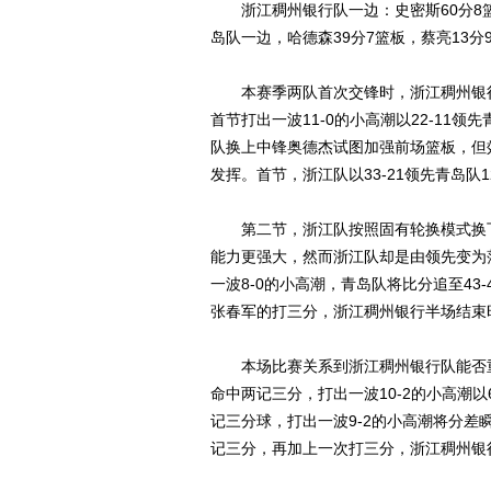
浙江稠州银行队一边：史密斯60分8篮板
岛队一边，哈德森39分7篮板，蔡亮13分9
本赛季两队首次交锋时，浙江稠州银行队
首节打出一波11-0的小高潮以22-11
队换上中锋奥德杰试图加强前场篮板，但
发挥。首节，浙江队以33-21领先青岛队1
第二节，浙江队按照固有轮换模式换下布
能力更强大，然而浙江队却是由领先变为
一波8-0的小高潮，青岛队将比分追至43
张春军的打三分，浙江稠州银行半场结束时
本场比赛关系到浙江稠州银行队能否重
命中两记三分，打出一波10-2的小高潮以
记三分球，打出一波9-2的小高潮将分差
记三分，再加上一次打三分，浙江稠州银行队