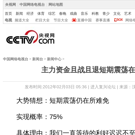
央视网
|
中国网络电视台
|
网站地图
首页
新闻
经济
体育
综艺
春晚
戏曲
音乐
科教
青少
文化
艺术
电视
频道大全
栏目大全
节目大全
直播中国
赛事直播
网络
中国网络电视台
>
新闻台
>
新闻中心
>
主力资金且战且退短期震荡
发布时间:2012年02月03日 05:36 |
进入复兴论坛
| 来源：
大势猜想：短期震荡仍在所难免
实现概率：75%
具体理由：我们一直等待的利好迟迟不至