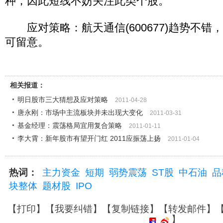
种，因此短线不妨关注此类个股。
应对策略：航天通信(600677)趋势不错，中兵
可留意。
相关报道：
明日股市三大猜想及应对策略
2011-04-28
唐永刚：市场中主流板块并未出现大变化
2011-03-31
基金经理：震荡格局宜用复合策略
2011-01-11
李大霄：新年股市有望开门红 2011应振荡上扬
2011-01-04
热词：
主力资金
短期
弱势震荡
ST股
中石油
品
块整体
题材股
IPO
【
打印
】【
我要纠错
】【
复制链接
】【
转发邮件
】
】