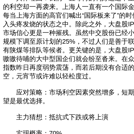
的利空却一再袭来。上海人一直有一个国际
每当上海方面的高官们喊出“国际板来了”的时
入头疼发烧的状态之中。除此之外，大盘股I
市场信心更是一种摧残。虽然中交股份已经
规模下调至原计划的25%，不过人们是善于
有陕煤等排队等候者。更关键的是，大盘股I
嗷嗷待哺的大中型国企们就会纷至沓来。在
指数昨日再度弱势震荡，而若后期没有合适
空，元宵节或许难以轻松度过。
应对策略：市场利空因素突然增多，短期
望是最优选择。
主力猜想：抵抗式下跌或将上演
实现概率：70%