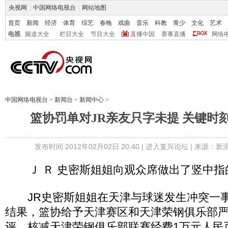
央视网
|
中国网络电视台
|
网站地图
首页
新闻
经济
体育
综艺
春晚
戏曲
音乐
科教
青少
文化
艺术
电视
频道大全
栏目大全
节目大全
直播中国
赛事直播
网络
中国网络电视台
>
新闻台
>
新闻中心
>
篮协罚单对JR亲友只字未提 关键时
发布时间:2012年02月02日 20:40 |
进入复兴论坛
| 来源：新
Ｊ Ｒ 史密斯姐姐向观众席做出了竖中指的
JR史密斯姐姐在天津与球迷发生冲突一事
结果，篮协给予天津赛区和天津荣钢俱乐部
评、核减天津荣钢俱乐部联赛经费1万元人民