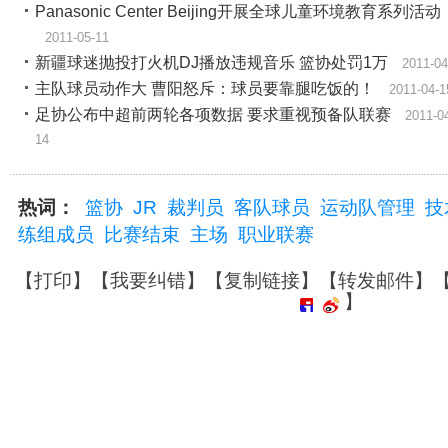
Panasonic Center Beijing开展全球儿童环境教育系列活动
2011-05-11
新疆球迷抛投打火机DJ播放违规音乐 篮协处罚1万
2011-04
主队球员动作大 曹阳怒斥：球员要靠腿吃饭的！
2011-04-1
足协公布中超前两轮各项数据 要求重视预备队联赛
2011-0
14
热词：
篮协
JR
裁判员
客队球员
运动队管理
技
练组成员
比赛结束
主场
职业联赛
【
打印
】【
我要纠错
】【
复制链接
】【
转发邮件
】
】