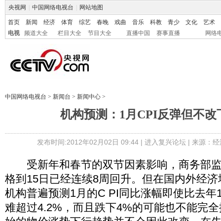
央视网
|
中国网络电视台
|
网站地图
首页
新闻
经济
体育
综艺
春晚
戏曲
音乐
科教
青少
文化
艺术
电视
频道大全
栏目大全
节目大全
直播中国
赛事直播
网络
中国网络电视台
>
新闻台
>
新闻中心
>
机构预测：1月CPI反弹但不
发布时间:2012年02月02日 09:44 |
进入复兴论坛
| 来源：经
受新年和春节的双节因素影响，商务部监
格到15日已经连续8周回升。但在国内外经
机构普遍预测1月的C PI同比涨幅即使比去年
难超过4.2%，而且跌下4%的可能也不能完