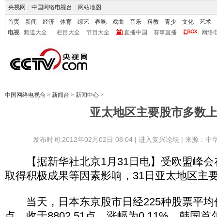
央视网
|
中国网络电视台
|
网站地图
首页
新闻
经济
体育
综艺
春晚
戏曲
音乐
科教
青少
文化
艺术
电视
频道大全
栏目大全
节目大全
直播中国
赛事直播
网络
中国网络电视台
>
新闻台
>
新闻中心
>
亚太地区主要股市多数
发布时间:2012年02月02日 08:04 |
进入复兴论坛
| 来源：中
【据新华社北京1月31日电】受欧盟峰会
取得积极成果等因素影响，31日亚太地区主
当天，日本东京股市日经225种股票平均价
点，收于8802.51点，涨幅为0.11%。韩