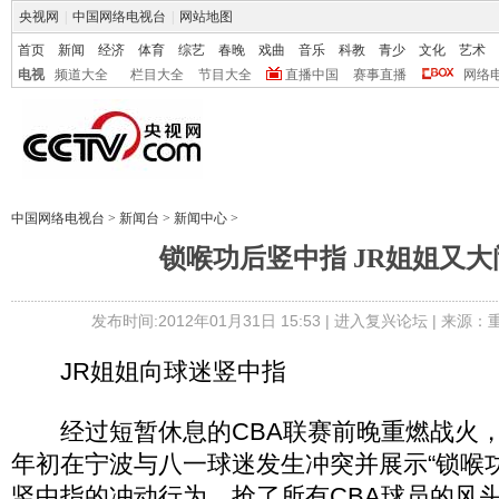
央视网
|
中国网络电视台
|
网站地图
首页
新闻
经济
体育
综艺
春晚
戏曲
音乐
科教
青少
文化
艺术
电视
频道大全
栏目大全
节目大全
直播中国
赛事直播
网络
中国网络电视台
>
新闻台
>
新闻中心
>
锁喉功后竖中指 JR姐姐又
发布时间:2012年01月31日 15:53 |
进入复兴论坛
| 来源：
JR姐姐向球迷竖中指
经过短暂休息的CBA联赛前晚重燃战火，J
年初在宁波与八一球迷发生冲突并展示“锁喉
竖中指的冲动行为，抢了所有CBA球员的风头