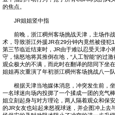
的焦点。
JR姐姐竖中指
前晚，浙江稠州客场挑战天津，主场作战的
术，导致浙江外援JR在29分钟内竟然被侵犯
第三节临近结束时，JR由于难以忍受天津小
守，恼怒地将其推倒在地，“人工智能”的过
观众极大的不满，而此时在翻译的陪同下坐在
姐姐再次重演了年初浙江稠州客场挑战八一
根据天津当地媒体消息，冲突发生前，坐在
一名球迷向场内投掷了一个揉成一团的充气棒
姐立刻起身与对方理论，两人隔着观众和保
的JR女友也站起来怒视球迷，并企图冲上去