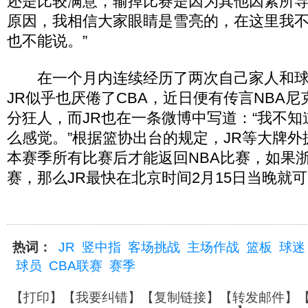
还是比较满意，输掉比赛是因为其他因素所
原因，我相信大家眼睛是雪亮的，在这里我
也不能说。”
在一个月内连续经历了两次自己家人和球
JR似乎也厌倦了CBA，近日便有传言NBA
分狂人，而JR也在一条微博中写道：“我不
么感觉。”根据篮协出台的规定，JR等大牌
本赛季所有比赛后才能返回NBA比赛，如果
赛，那么JR最快在北京时间2月15日当晚就可
热词：
JR
竖中指
客场挑战
主场作战
篮板
球迷
球员
CBA联赛
赛季
【
打印
】【
我要纠错
】【
复制链接
】【
转发邮件
】