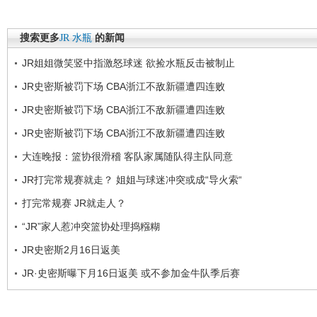
搜索更多
JR
水瓶
的新闻
JR姐姐微笑竖中指激怒球迷 欲捡水瓶反击被制止
JR史密斯被罚下场 CBA浙江不敌新疆遭四连败
JR史密斯被罚下场 CBA浙江不敌新疆遭四连败
JR史密斯被罚下场 CBA浙江不敌新疆遭四连败
大连晚报：篮协很滑稽 客队家属随队得主队同意
JR打完常规赛就走？ 姐姐与球迷冲突或成“导火索“
打完常规赛 JR就走人？
“JR”家人惹冲突篮协处理捣糨糊
JR史密斯2月16日返美
JR·史密斯曝下月16日返美 或不参加金牛队季后赛