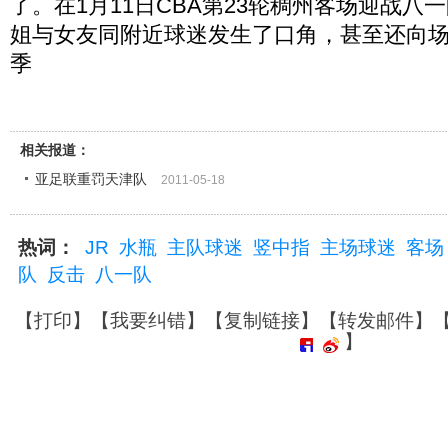
了。在1月11日CBA第23轮稠州客场迎战八
姐与女友同附近球迷发生了口角，甚至还向场
季
相关报道：
亚足联重罚天津队
2011-05-18
热词：
JR
水瓶
主队球迷
竖中指
主场球迷
客场
队
反击
八一队
【
打印
】【
我要纠错
】【
复制链接
】【
转发邮件
】
】