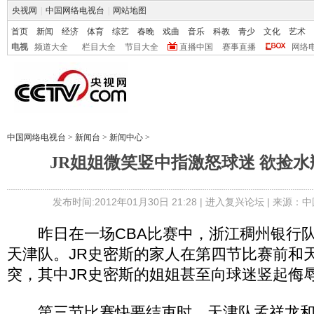
央视网
|
中国网络电视台
|
网站地图
首页
新闻
经济
体育
综艺
春晚
戏曲
音乐
科教
青少
文化
艺术
电视
频道大全
栏目大全
节目大全
直播中国
赛事直播
网络
中国网络电视台
>
新闻台
>
新闻中心
>
JR姐姐微笑竖中指激怒球迷 欲捡
发布时间:2012年01月30日 21:28 |
进入复兴论坛
| 来源：中
昨日在一场CBA比赛中，浙江稠州银行队客场
天津队。JR史密斯的家人在第四节比赛前和
突，其中JR史密斯的姐姐甚至向球迷竖起侮
第三节比赛快要结束时，天津队孟祥龙和J