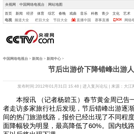
央视网
|
中国网络电视台
|
网站地图
首页
新闻
经济
体育
综艺
春晚
戏曲
音乐
科教
青少
文化
艺术
电视
频道大全
栏目大全
节目大全
直播中国
赛事直播
网络
中国网络电视台
>
新闻台
>
新闻中心
>
节后出游价下降错峰出游
发布时间:2012年01月31日 15:48 |
进入复兴论坛
| 来源：大江
本报讯 （记者杨碧玉）春节黄金周已告一
者走访多家旅行社后发现，节后错峰出游逐
间的热门旅游线路，报价已经出现了不同程度
面降幅较为明显，最高降低了60%。国内线