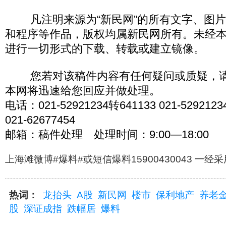
凡注明来源为“新民网”的所有文字、图
和程序等作品，版权均属新民网所有。未经
进行一切形式的下载、转载或建立镜像。
您若对该稿件内容有任何疑问或质疑，
本网将迅速给您回应并做处理。
电话：021-52921234转641133 021-5292
021-62677454
邮箱：稿件处理 处理时间：9:00—18:00
上海滩微博#爆料#或短信爆料15900430043 一经
热词：
龙抬头
A股
新民网
楼市
保利地产
养老
股
深证成指
跌幅居
爆料