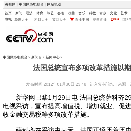
央视网
|
中国网络电视台
|
网站地图
首页
新闻
经济
体育
综艺
春晚
戏曲
音乐
科教
青少
文化
艺术
电视
频道大全
栏目大全
节目大全
直播中国
赛事直播
网络
中国网络电视台
>
新闻台
>
新闻中心
>
法国总统宣布多项改革措施以
发布时间:2012年01月30日 23:48 |
进入复兴论坛
| 来源：
新华网巴黎1月29日电 法国总统萨科齐2
电视采访，宣布提高增值税、增加就业、促
收金融交易税等多项改革措施。
萨科齐在采访中表示，法国正经历着历史