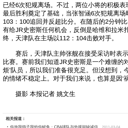
已经6次犯规离场。不过，两位小将的积极表
最后胜利奠定了基础，当张智涵6次犯规离场
103：100追回并反超比分。在随后的2分钟
有给JR史密斯任何机会，反倒是哈维和拉米
终，天津队在主场以112：104击败对手。
赛后，天津队主帅张舰在接受采访时表示
比赛。赛前我们知道JR史密斯是一个难缠的对
烦’队员，所以我们准备很充足。但没想到，
的情绪不稳定上。对于我们来说，也算是因‘祸
摄影 本报记者 姚文生
相关报道：
你放我鸽子我炒你鱿鱼：CBA球队与外援间缺诚信
2011-03-04