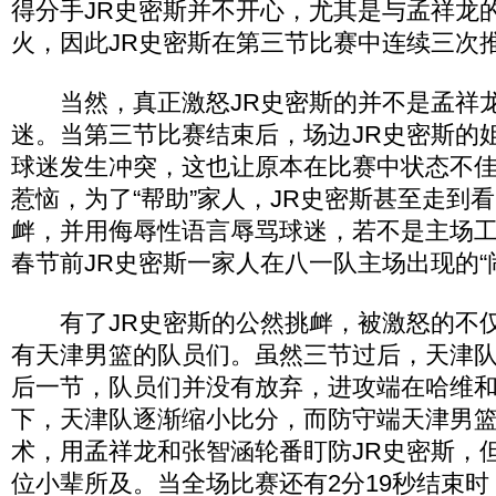
得分手JR史密斯并不开心，尤其是与孟祥龙的
火，因此JR史密斯在第三节比赛中连续三次
当然，真正激怒JR史密斯的并不是孟祥龙
迷。当第三节比赛结束后，场边JR史密斯的姐
球迷发生冲突，这也让原本在比赛中状态不佳
惹恼，为了“帮助”家人，JR史密斯甚至走到
衅，并用侮辱性语言辱骂球迷，若不是主场
春节前JR史密斯一家人在八一队主场出现的“
有了JR史密斯的公然挑衅，被激怒的不仅
有天津男篮的队员们。虽然三节过后，天津队
后一节，队员们并没有放弃，进攻端在哈维
下，天津队逐渐缩小比分，而防守端天津男篮
术，用孟祥龙和张智涵轮番盯防JR史密斯，
位小辈所及。当全场比赛还有2分19秒结束