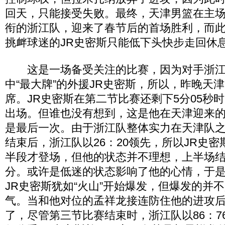
回天，只能接受失败。最终，天津男篮在主场
衔的浙江队，迎来了春节后的首场胜利，而
挑衅球迷的JR史密斯只能低下头快步走回休
这是一场备受关注的比赛，因为对手浙江队
中“最大牌”的外援JR史密斯，所以，昨晚天
席。JR史密斯在第二节比赛还剩下5分05秒
出场。但谁也没有想到，这是他在天津迎来
是最后一次。由于浙江队整体实力在天津队
结束后，浙江队以26：20领先，所以JR史
半段才登场，但他的状态并不理想，上半场结
分。或许是低迷的状态影响了他的心情，于
JR史密斯犹如“火山”开始爆发，但爆发的并
气。当和他对位的孟祥龙接连防住他的进攻后
了，尽管第三节比赛结束时，浙江队以86：7