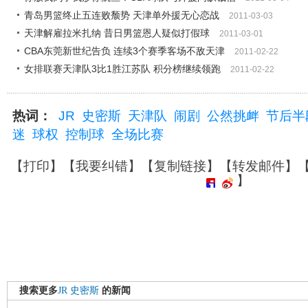
青岛男篮终止五连败颓势 天津单外援无心恋战
2011-03-03
天津解雇拉米扎纳 昔日男篮恩人疑似打假球
2011-03-01
CBA东莞新世纪告负 连续3个赛季客场不敌天津
2011-02-22
女排联赛天津队3比1胜江苏队 积分榜继续领跑
2011-02-22
热词：
JR
史密斯
天津队
闹剧
公然挑衅
节后半
迷
球权
控制球
全场比赛
【
打印
】【
我要纠错
】【
复制链接
】【
转发邮件
】
】
搜索更多
JR
史密斯
的新闻