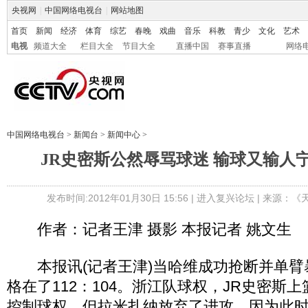
央视网
|
中国网络电视台
|
网站地图
首页
新闻
经济
体育
综艺
春晚
戏曲
音乐
科教
青少
文化
艺术
电视
频道大全
栏目大全
节目大全
直播中国
赛事直播
网络
中国网络电视台
>
新闻台
>
新闻中心
>
JR史密斯公然辱骂球迷 输球又输人
发布时间:2012年01月30日 15:56 |
进入复兴论坛
| 来源：《
作者：记者王津 摄影 本报记者 姚文生
本报讯(记者王津)当哈维成功抢断并单臂
格在了112：104。浙江队球权，JR史密斯
控制球权，但拉米扎纳放弃了进攻，因为此