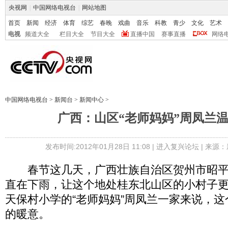
央视网
|
中国网络电视台
|
网站地图
首页
新闻
经济
体育
综艺
春晚
戏曲
音乐
科教
青少
文化
艺术
电视
频道大全
栏目大全
节目大全
直播中国
赛事直播
网络
中国网络电视台
>
新闻台
>
新闻中心
>
广西：山区“老师妈妈”周凤兰
发布时间:2012年01月28日 11:08 |
进入复兴论坛
| 来源：
春节这几天，广西壮族自治区贺州市昭平
直在下雨，让这个地处桂东北山区的小村子
天保村小学的“老师妈妈”周凤兰一家来说，
的暖意。