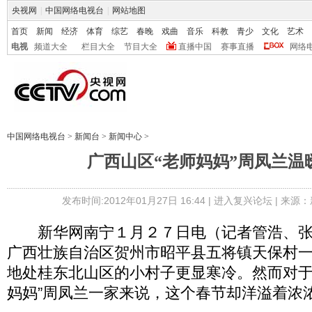
央视网
|
中国网络电视台
|
网站地图
首页
新闻
经济
体育
综艺
春晚
戏曲
音乐
科教
青少
文化
艺术
电视
频道大全
栏目大全
节目大全
直播中国
赛事直播
网络
中国网络电视台
>
新闻台
>
新闻中心
>
广西山区“老师妈妈”周凤兰温
发布时间:2012年01月27日 16:44 |
进入复兴论坛
| 来源：
新华网南宁１月２７日电（记者管浩、张
广西壮族自治区贺州市昭平县五将镇天保村
地处桂东北山区的小村子更显寒冷。然而对于
妈妈”周凤兰一家来说，这个春节却洋溢着浓