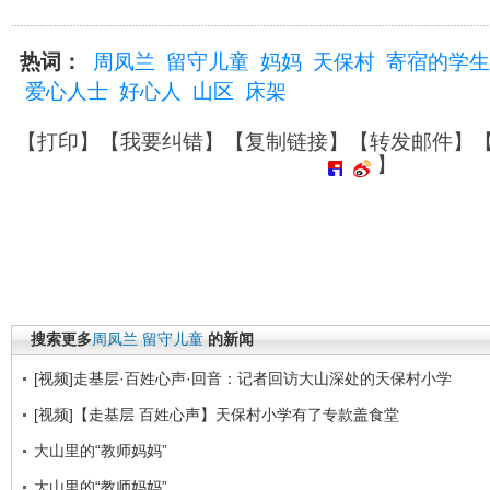
热词：
周凤兰
留守儿童
妈妈
天保村
寄宿的学生
爱心人士
好心人
山区
床架
【
打印
】【
我要纠错
】【
复制链接
】【
转发邮件
】
】
搜索更多
周凤兰
留守儿童
的新闻
[视频]走基层·百姓心声·回音：记者回访大山深处的天保村小学
[视频]【走基层 百姓心声】天保村小学有了专款盖食堂
大山里的“教师妈妈”
大山里的“教师妈妈”