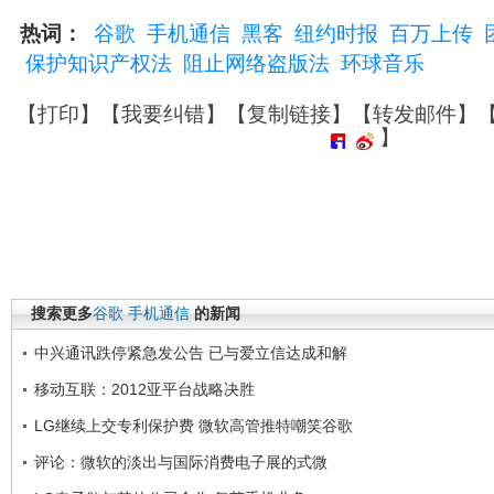
热词：
谷歌
手机通信
黑客
纽约时报
百万上传
保护知识产权法
阻止网络盗版法
环球音乐
【
打印
】【
我要纠错
】【
复制链接
】【
转发邮件
】
】
搜索更多
谷歌
手机通信
的新闻
中兴通讯跌停紧急发公告 已与爱立信达成和解
移动互联：2012亚平台战略决胜
LG继续上交专利保护费 微软高管推特嘲笑谷歌
评论：微软的淡出与国际消费电子展的式微