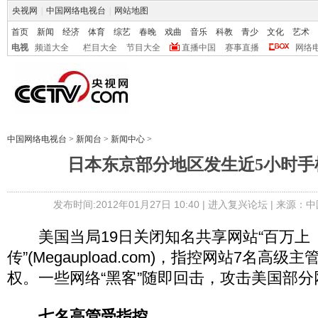
央视网
|
中国网络电视台
|
网站地图
首页
新闻
经济
体育
综艺
春晚
戏曲
音乐
科教
青少
文化
艺术
电视
频道大全
栏目大全
节目大全
直播中国
赛事直播
网络
中国网络电视台
>
新闻台
>
新闻中心
>
日本东京部分地区发生近5小时手
发布时间:2012年01月27日 10:40 |
进入复兴论坛
| 来源：中
美国当局19日关闭知名共享网站“百万上
传”(Megaupload.com)，指控网站7名高
权。一些网络“黑客”随即回击，攻击美国部分
七名高管受指控