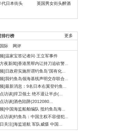
年代日本街头
英国男女街头醉酒
时排行榜
更多
国际
网评
视频]温家宝答记者问·王立军事件
东方夜新闻]香港黑帮内讧持刀追砍警...
视频]日政府实施所谓钓鱼岛“国有化...
视频]我钓鱼岛领海基线声明交存联合...
视频]最新消息：9名日本右翼登钓鱼...
焦点访谈]捍卫领土 绝不退让半步(...
点访谈]酒色陷阱(2012080...
视频]中国海监船舶编队 抵钓鱼岛海...
焦点访谈]钓鱼岛：中国主权不容侵犯...
今日关注]海监巡航 军队威慑 中国...