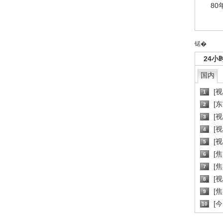
80
锘�
24小
国内
[
1
[
2
[
3
[
4
[
5
[
6
[焦
7
[
8
[
9
[
10