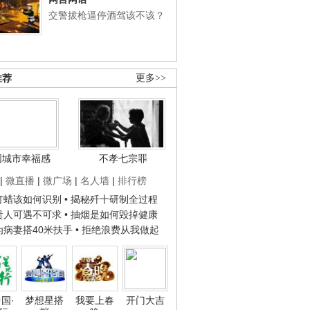
交警拔枪逼停酒驾该不该？
推荐
更多>>
国城市幸福感
不孝七宗罪
|
微直播
|
微广场
|
名人墙
|
排行榜
子打蜡该如何识别
• 揭秘歼十研制全过程
种贵人可遇不可求
• 抽烟是如何毁掉健康
人为病妻搭40米扶手
• 拒绝浪费从我做起
国·
梦想星搭
我要上春
开门大吉