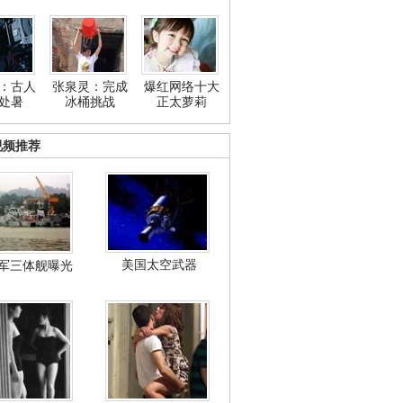
：古人
张泉灵：完成
爆红网络十大
处暑
冰桶挑战
正太萝莉
视频推荐
美国太空武器
军三体舰曝光