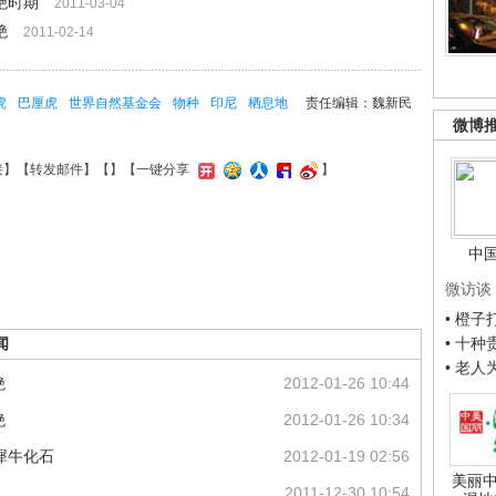
绝时期
2011-03-04
绝
2011-02-14
虎
巴厘虎
世界自然基金会
物种
印尼
栖息地
责任编辑：魏新民
微博
接
】【
转发邮件
】【
】
【一键分享
】
中
微访谈
• 橙
• 十
闻
• 老
绝
2012-01-26 10:44
绝
2012-01-26 10:34
犀牛化石
2012-01-19 02:56
美丽中
2011-12-30 10:54