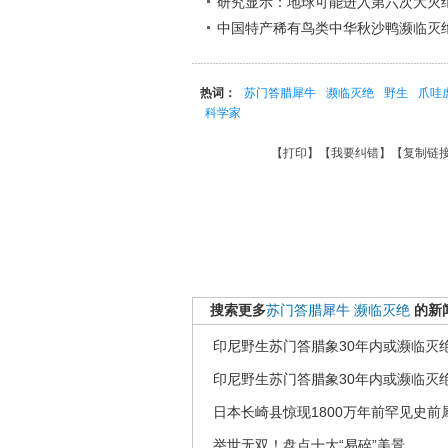
研究显示：地球可能进入第六次大灭
中国特产稀有鸟类中华秋沙鸭濒临灭
热词：
苏门答腊犀牛
濒临灭绝
野生
爪哇
科学家
【
打印
】【
我要纠错
】【
复制链
搜索更多
苏门答腊犀牛
濒临灭绝
的新
印尼野生苏门答腊象30年内或濒临灭
印尼野生苏门答腊象30年内或濒临灭
日本长崎县惊现1800万年前罕见史前
举世无双！盘点十大“易碎”美景