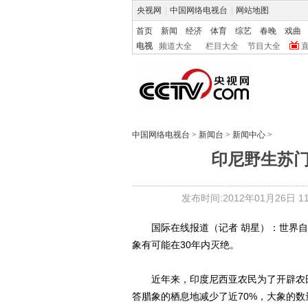
央视网
|
中国网络电视台
|
网站地图
首页
新闻
经济
体育
综艺
春晚
戏曲
电视
频道大全
栏目大全
节目大全
中国网络电视台
>
新闻台
>
新闻中心
>
印尼野生苏门
发布时间:2012年01月26日 11:
国际在线报道（记者 胡星）：世界自
象有可能在30年内灭绝。
近年来，印度尼西亚农民为了开辟农田
答腊象的栖息地减少了近70%，大象的