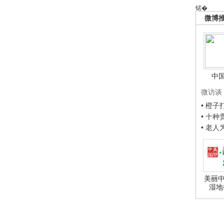
锘�
微博
中
微访谈
• 橙
• 十
• 老
美丽中
湿地