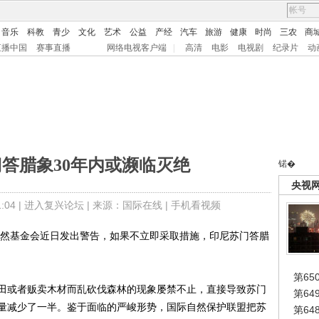
音乐
科教
青少
文化
艺术
公益
产经
汽车
旅游
健康
时尚
三农
商
直播中国
赛事直播
网络电视客户端
|
高清
电影
电视剧
纪录片
动
答腊象30年内或濒临灭绝
锘�
央视
04 |
进入复兴论坛
| 来源：国际在线 |
手机看视频
然基金会近日发出警告，如果不立即采取措施，印尼苏门答腊
第65
或者贩卖木材而乱砍伐森林的现象屡禁不止，直接导致苏门
第6
数量减少了一半。鉴于面临的严峻形势，国际自然保护联盟把苏
第6