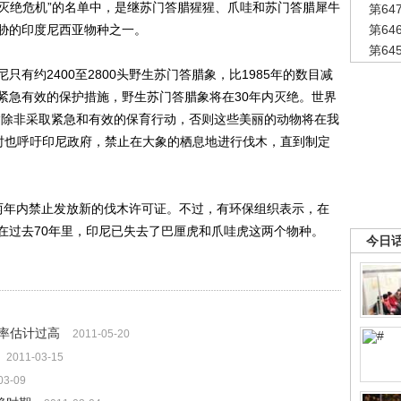
临灭绝危机”的名单中，是继苏门答腊猩猩、爪哇和苏门答腊犀牛
第6
胁的印度尼西亚物种之一。
第6
第6
约2400至2800头野生苏门答腊象，比1985年的数目减
紧急有效的保护措施，野生苏门答腊象将在30年内灭绝。世界
“除非采取紧急和有效的保育行动，否则这些美丽的动物将在我
同时也呼吁印尼政府，禁止在大象的栖息地进行伐木，直到制定
年内禁止发放新的伐木许可证。不过，有环保组织表示，在
在过去70年里，印尼已失去了巴厘虎和爪哇虎这两个物种。
今日
率估计过高
2011-05-20
2011-03-15
03-09