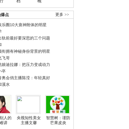
行
档
晚
劲爆点
更多 >>
娱乐圈10大衰神附体的明星
学
出轨前最好要深思的三个问题
和
领衔拥有神秘身份背景的明星
飞飞哥
姑娘迪拉娜：把压力变成动力
小卒
青奥会俏主播陈滢：年轻真好
和溪水
别人的
央视知性美女
智慧树：谨防
难讲
主播文馨
芒果皮炎