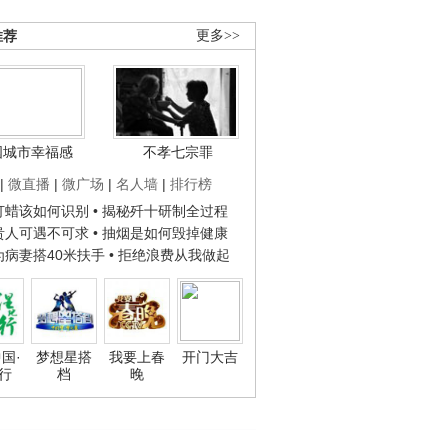
推荐
更多>>
国城市幸福感
不孝七宗罪
|
微直播
|
微广场
|
名人墙
|
排行榜
子打蜡该如何识别
• 揭秘歼十研制全过程
种贵人可遇不可求
• 抽烟是如何毁掉健康
人为病妻搭40米扶手
• 拒绝浪费从我做起
国·
梦想星搭
我要上春
开门大吉
行
档
晚