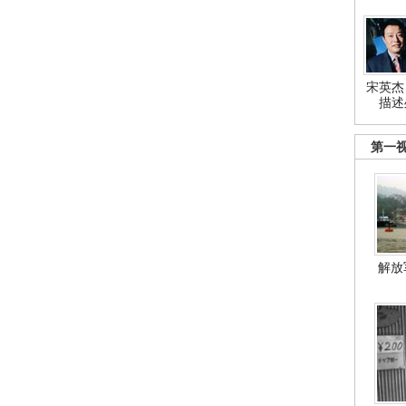
宋英杰
描述
第一
解放