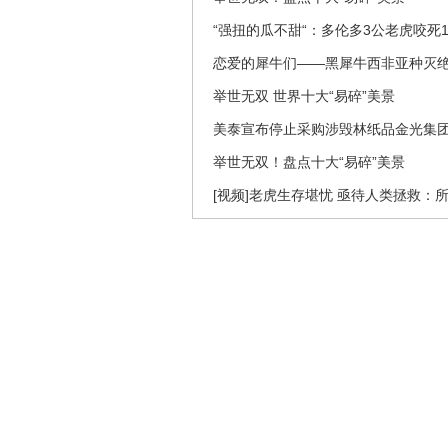
“强扭的瓜不甜“：多伦多3公老虎咬死
恋爱的犀牛们——黑犀牛西非亚种灭
举世无双 世界十大“易碎”美景
美泰宣布停止采购涉毁林纸品金光集团
举世无双！盘点十大“易碎”美景
[视频]老虎生存堪忧 亟待人类拯救