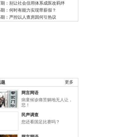
47期：别让社会信用体系成医改羁绊
46期：何时有能力实现带薪假？
45期：严控以人查房因何引热议
话题
更多
网言网语
病童候诊痛苦躺地无人让，
悲！
民声调查
您还看国足比赛吗？
网言网语