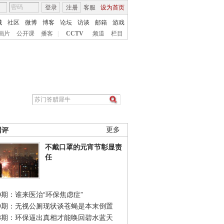
登录
注册
客服
设为首页
城
社区
微博
博客
论坛
访谈
邮箱
游戏
画片
公开课
播客
|
CCTV
频道
栏目
网评
更多
不戴口罩的元宵节彰显责
任
0期：谁来医治“环保焦虑症”
49期：无视公厕现状谈苍蝇是本末倒置
48期：环保逼出真相才能唤回碧水蓝天