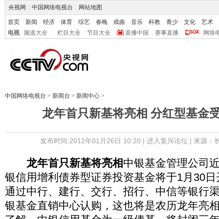
央视网
|
中国网络电视台
|
网站地图
首页
新闻
经济
体育
综艺
春晚
戏曲
音乐
科教
青少
文化
艺术
电视
频道大全
栏目大全
节目大全
直播中国
赛事直播
网络
中国网络电视台
>
新闻台
>
新闻中心
>
龙年首只新基将亮相 分红型基金
发布时间:2012年01月26日 10:20 |
进入复兴论坛
| 来源：
龙年首只新基将亮相
中银基金管理公司
银信用增利债券型证券投资基金将于1月30
通过中行、建行、交行、招行、中信等银行
银基金直销中心认购，这也将是农历龙年亮