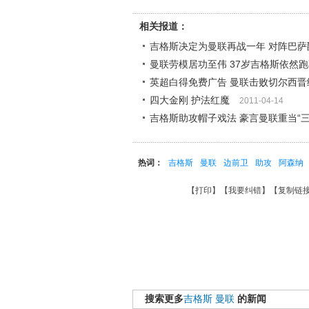
相关报道：
吉格斯决定为曼联再战一年 对阵巴萨
曼联劳模居功至伟 37岁吉格斯依然
英超白得免费广告 曼联击败切尔西晋
四大金刚 护法红魔
2011-04-14
吉格斯助攻帽子戏法 豪言曼联重当“三
热词：
吉格斯
曼联
边前卫
助攻
阿森纳
【
打印
】【
我要纠错
】【
复制链
搜索更多
吉格斯
曼联
的新闻