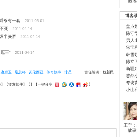
湿地
博客
爵爷有一套
2011-05-01
盘点
跑不死
2011-04-14
陈守
级半决赛
2011-04-14
男人
宋宝
冠王”
2011-04-14
韩雪
陈立
新疆
边后卫
足总杯
瓦伦西亚
传奇故事
球员
责任编辑：魏新民
悠然
专访
接
】【
转发邮件
】【
】
【一键分享
】
小山
王宁：
故事