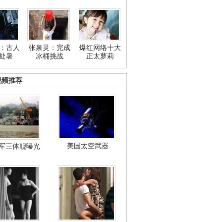
：古人
张泉灵：完成
爆红网络十大
处暑
冰桶挑战
正太萝莉
视频推荐
美国太空武器
军三体舰曝光