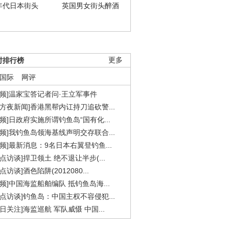
年代日本街头
英国男女街头醉酒
时排行榜
更多
国际
网评
视频]温家宝答记者问·王立军事件
东方夜新闻]香港黑帮内讧持刀追砍警...
视频]日政府实施所谓钓鱼岛“国有化...
视频]我钓鱼岛领海基线声明交存联合...
视频]最新消息：9名日本右翼登钓鱼...
焦点访谈]捍卫领土 绝不退让半步(...
点访谈]酒色陷阱(2012080...
视频]中国海监船舶编队 抵钓鱼岛海...
焦点访谈]钓鱼岛：中国主权不容侵犯...
今日关注]海监巡航 军队威慑 中国...