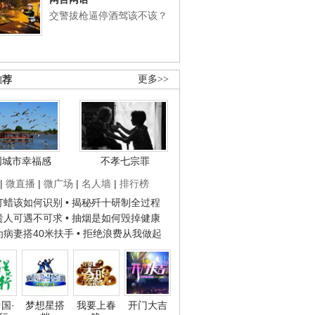
交警拔枪逼停酒驾该不该？
推荐
更多>>
国城市幸福感
不孝七宗罪
|
微直播
|
微广场
|
名人墙
|
排行榜
子打蜡该如何识别
• 揭秘歼十研制全过程
种贵人可遇不可求
• 抽烟是如何毁掉健康
人为病妻搭40米扶手
• 拒绝浪费从我做起
国·
梦想星搭
我要上春
开门大吉