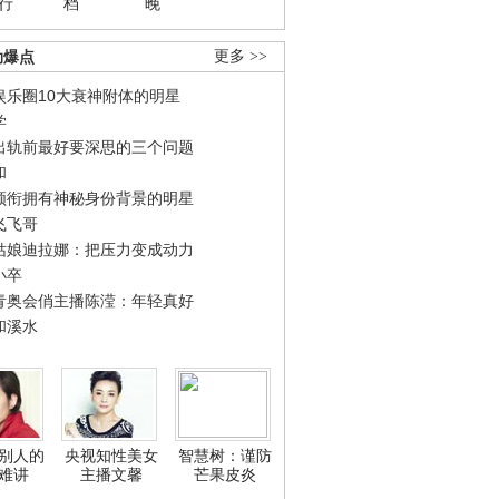
行
档
晚
劲爆点
更多 >>
娱乐圈10大衰神附体的明星
学
出轨前最好要深思的三个问题
和
领衔拥有神秘身份背景的明星
飞飞哥
姑娘迪拉娜：把压力变成动力
小卒
青奥会俏主播陈滢：年轻真好
和溪水
别人的
央视知性美女
智慧树：谨防
难讲
主播文馨
芒果皮炎