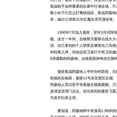
客战枪手这样重要的比赛中打满全场，不
教小伙子们怎么打重磅战役，客战阿森纳
录，威尔士球星21年红魔生涯写满传奇。
1990年7月加入曼联，翌年3月对阵
载。这廿一年间，吉格斯为曼联出战大大小
清、自己拿到的个人荣誉足够英伦三岛艳
的经典入球，但由边前卫改打中前卫的威
6球屠戮的阿森纳，吉格斯那神奇的左脚
曼联客战阿森纳上半时补时阶段，吉格
前插的吉格斯，曼联11号杀至禁区左侧
阿森纳人背过双手等着被吉格斯蹂躏。只
皮球送至球门后点。拍马杀到的曼联飞翼
为首开纪录之球。
要知道，阿森纳阵中有身高1.98米的