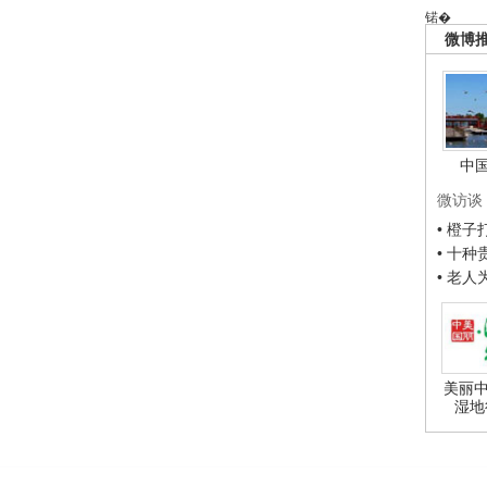
锘�
微博
中
微访谈
• 橙
• 十
• 老
美丽中
湿地