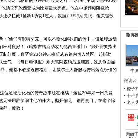
联官网对吉格斯的点评用尽溢美之辞：“永恒的中场，他在90分
，他助攻瓦伦西亚成为比赛最大亮点。他在中场频频阻截抢
此役3拦截1抢断1助攻1过人，数据并非特别亮眼、但关键数
微博
：“他们有默特萨克、可以不断化解我们的传中，但足球运动
们应对良好！（暗指吉格斯助攻瓦伦西亚破门）”另外需要指出
压制红魔，直至第23分钟吉格斯从右路内切入禁区、起脚劲
联士气。《每日电讯报》则大骂阿森纳后卫脑残，这从侧面显
有罪，他都不敢接近吉格斯，让威尔士人舒服地传出落点极佳的
中
微访谈
• 橙
这位足坛活化石的传奇故事还在继续！这位20年如一日为曼
• 十
然无法用辞藻阐述他的伟大，抛开偏见、别再侧目，在这个除
• 老
鞠躬、致敬！
美丽中