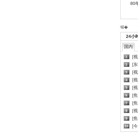
80
锘�
24小
国内
[
1
[
2
[
3
[
4
[
5
[
6
[焦
7
[
8
[
9
[
10