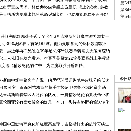
第6
止出于竞技需求。相信弗格森希望这位曼联“场上的教练”多教
第6
是吉格斯为曼联出战的第896场比赛，他助攻瓦伦西亚首开纪
第6
埃弗顿完成红魔处子秀，至今年3月吉格斯的红魔生涯将满廿一
小896场比赛，贡献162球。他为曼联拿到的锦标数都数不
羡，虽近年再不见他在99年足总杯半决赛单骑闯关大破阿森纳
尔士人依旧在发光发热。本赛季英超第22轮曼联客战上半程曾
再度送出精妙绝伦的传中，为红魔取胜开辟新路。
今日
斯由中场中路套向左翼，纳尼得球后识趣地将皮球分给低速
、可传可突，而面对吉格斯的枪手年轻后卫朱鲁不敢轻举妄动，
见吉格斯瞄着禁区内跑位的队友、一脚精妙绝伦的弧线传中将
瓦伦西亚没有辜负传奇的好意，奋力一头将吉格斯的输送转化
德国中卫默特萨克化解红魔高空球，吉格斯打出的皮球可绕过