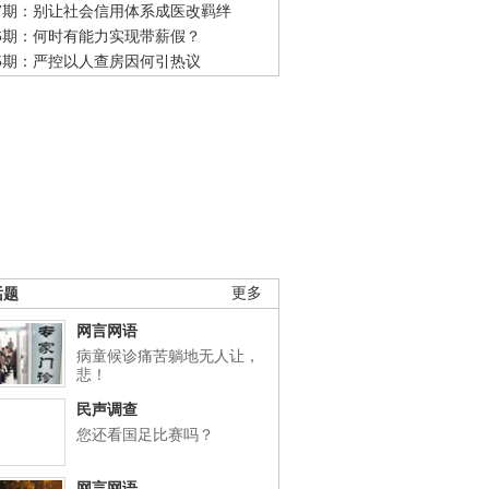
47期：别让社会信用体系成医改羁绊
46期：何时有能力实现带薪假？
45期：严控以人查房因何引热议
话题
更多
网言网语
病童候诊痛苦躺地无人让，
悲！
民声调查
您还看国足比赛吗？
网言网语