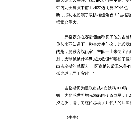
高大德国人头顶、找到队友何等不易。曼
钟内完美扮演中前卫和左边飞翼2个角色
断，成功地扮演了攻防枢纽角色！”吉格斯
据意义重大。
弗格森亦在赛后侧面称赞了他的吉格斯
你从来不知道下一秒会发生什么，此役我
的是，曼联客战仇家，主队一上来便全面
射，皮球虽被什琴斯尼没收但却唤起了曼
出吉格斯的威慑力：“阿森纳边后卫朱鲁
弧线球无异于灾难！”
吉格斯再为曼联出战4次就满900场，
联、为足球世界增光添彩的传奇巨星，已
夕之夜，请，向这位感动了几代人的巨星
（牛牛）