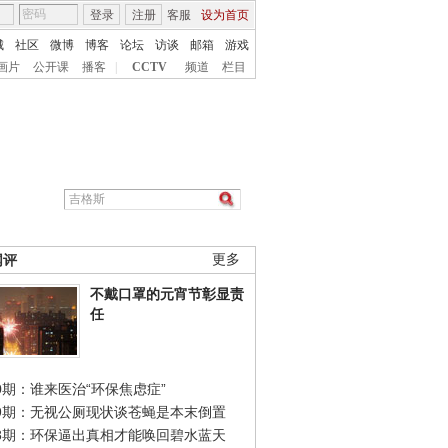
登录
注册
客服
设为首页
城
社区
微博
博客
论坛
访谈
邮箱
游戏
画片
公开课
播客
|
CCTV
频道
栏目
网评
更多
不戴口罩的元宵节彰显责
任
0期：谁来医治“环保焦虑症”
49期：无视公厕现状谈苍蝇是本末倒置
48期：环保逼出真相才能唤回碧水蓝天