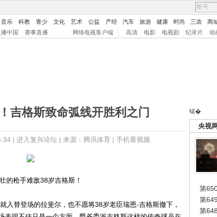
音乐
科教
青少
文化
艺术
公益
产经
汽车
旅游
健康
时尚
三农
商
直播中国
赛事直播
网络电视客户端
|
高清
电影
电视剧
纪录片
动
敬！吉格斯致命弧线开胜利之门
锘�
央视
34 |
进入复兴论坛
| 来源：腾讯体育 |
手机看视频
壮的枪手难敌38岁吉格斯！
第65
第6
入替登场的拉斐尔，也不愿将38岁老臣瑞恩-吉格斯撤下，
第6
场表现不佳只是一个方面，爵爷委派吉格斯这样的传奇球员在