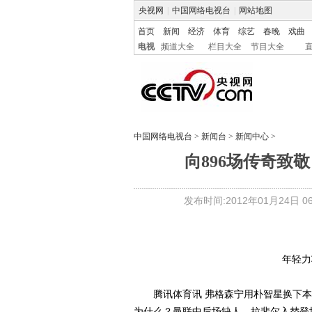
央视网
|
中国网络电视台
|
网站地图
首页
新闻
经济
体育
综艺
春晚
戏曲
电视
频道大全
栏目大全
节目大全
中国网络电视台
>
新闻台
>
新闻中心
>
向896场传奇致
发布时间:2012年01月24日 06:
年轻力
腾讯体育讯 弗格森宁用朴智星换下本就
为什么？曼联中后场缺人、拉斐尔入替登