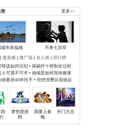
推荐
更多>>
国城市幸福感
不孝七宗罪
|
微直播
|
微广场
|
名人墙
|
排行榜
子打蜡该如何识别
• 揭秘歼十研制全过程
种贵人可遇不可求
• 抽烟是如何毁掉健康
人为病妻搭40米扶手
• 拒绝浪费从我做起
国·
梦想星搭
我要上春
开门大吉
行
档
晚