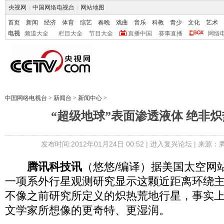
央视网
|
中国网络电视台
|
网站地图
首页
新闻
经济
体育
综艺
春晚
戏曲
音乐
科教
青少
文化
艺术
电视
频道大全
栏目大全
节目大全
直播中国
赛事直播
网络
中国网络电视台
>
新闻台
>
新闻中心
>
“超级地球”表面渗透液体 绝非炽
发布时间:2012年01月24日 00:52 |
进入复兴论坛
| 来源：
腾讯科技讯
（悠悠/编译）据美国太空网
一项系外行星观测研究显示这颗近距离环绕
不像之前研究所定义的炽热荒地行星，事实
文学家所想像的更奇特、更湿润。