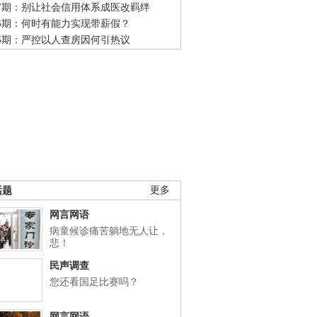
47期：别让社会信用体系成医改羁绊
46期：何时有能力实现带薪假？
45期：严控以人查房因何引热议
话题
更多
网言网语
病童候诊痛苦躺地无人让，
悲！
民声调查
您还看国足比赛吗？
网言网语