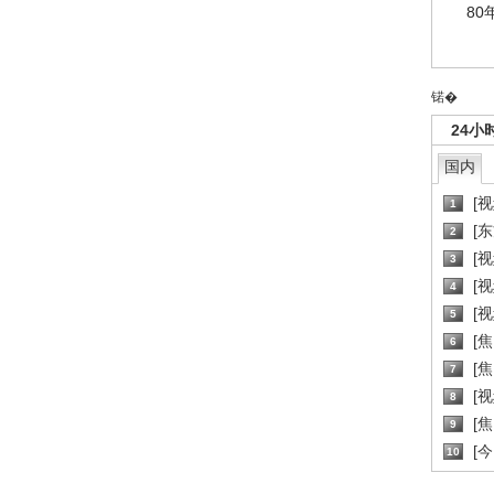
80
锘�
24小
国内
[
1
[
2
[
3
[
4
[
5
[
6
[焦
7
[
8
[
9
[
10