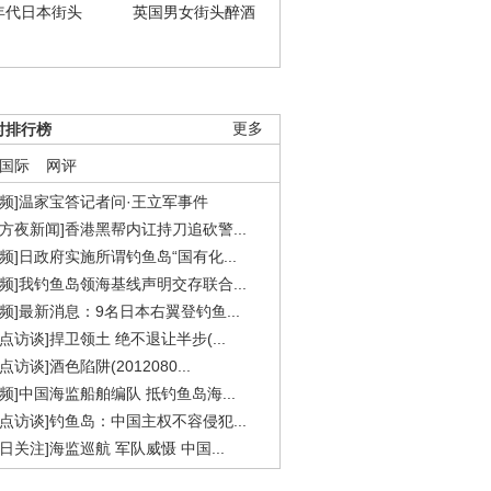
年代日本街头
英国男女街头醉酒
时排行榜
更多
国际
网评
视频]温家宝答记者问·王立军事件
东方夜新闻]香港黑帮内讧持刀追砍警...
视频]日政府实施所谓钓鱼岛“国有化...
视频]我钓鱼岛领海基线声明交存联合...
视频]最新消息：9名日本右翼登钓鱼...
焦点访谈]捍卫领土 绝不退让半步(...
点访谈]酒色陷阱(2012080...
视频]中国海监船舶编队 抵钓鱼岛海...
焦点访谈]钓鱼岛：中国主权不容侵犯...
今日关注]海监巡航 军队威慑 中国...