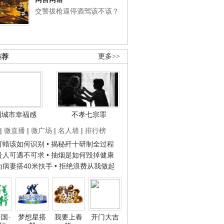
交警拔枪逼停酒驾该不该？
推荐
更多>>
国城市幸福感
不孝七宗罪
|
微直播
|
微广场
|
名人墙
|
排行榜
子打蜡该如何识别
• 揭秘歼十研制全过程
种贵人可遇不可求
• 抽烟是如何毁掉健康
人为病妻搭40米扶手
• 拒绝浪费从我做起
国·
梦想星搭
我要上春
开门大吉