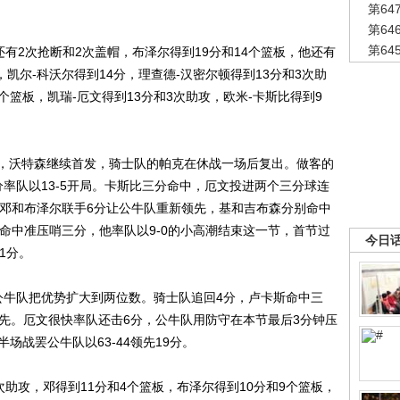
第6
第6
第6
2次抢断和2次盖帽，布泽尔得到19分和14个篮板，他还有
攻，凯尔-科沃尔得到14分，理查德-汉密尔顿得到13分和3次助
个篮板，凯瑞-厄文得到13分和3次助攻，欧米-卡斯比得到9
沃特森继续首发，骑士队的帕克在休战一场后复出。做客的
率队以13-5开局。卡斯比三分命中，厄文投进两个三分球连
顿、邓和布泽尔联手6分让公牛队重新领先，基和吉布森分别命中
森命中准压哨三分，他率队以9-0的小高潮结束这一节，首节过
今日
1分。
牛队把优势扩大到两位数。骑士队追回4分，卢卡斯命中三
4领先。厄文很快率队还击6分，公牛队用防守在本节最后3分钟压
场战罢公牛队以63-44领先19分。
攻，邓得到11分和4个篮板，布泽尔得到10分和9个篮板，