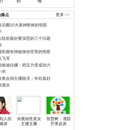
行
档
晚
劲爆点
更多 >>
娱乐圈10大衰神附体的明星
学
出轨前最好要深思的三个问题
和
领衔拥有神秘身份背景的明星
飞飞哥
姑娘迪拉娜：把压力变成动力
小卒
青奥会俏主播陈滢：年轻真好
和溪水
别人的
央视知性美女
智慧树：谨防
难讲
主播文馨
芒果皮炎