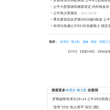
罗斯布泽尔同砍两双 公牛4-2老鹰杀
公牛大胜晋级却难获肯定 内外线各存
公牛热火暂领先
2011-04-20
季后赛首回合罗斯39分6板6助攻 公牛1
布泽尔发威公牛93-82击败骑士 锁定
热词：
布泽尔
骑士队
篮板
助攻
压哨三
【
打印
】【
我要纠错
】【
复制链
搜索更多
布泽尔
骑士队
的新闻
罗斯缺阵布泽尔19+14 公牛39分胜
“皇帝”33分 热火填平“深坑”(图)