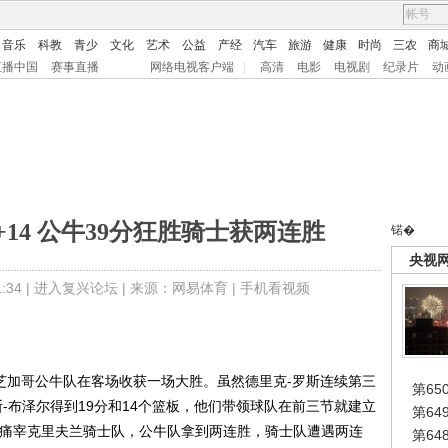
音乐
科教
青少
文化
艺术
公益
产经
汽车
旅游
健康
时尚
三农
商
直播中国
赛事直播
网络电视客户端
|
高清
电影
电视剧
纪录片
动
+14 公牛39分狂胜骑士获两连胜
锘�
央视
34 |
进入复兴论坛
| 来源：网易体育 |
手机看视频
，芝加哥公牛队在客场收获一场大胜。虽然德里克-罗斯连续第三
第65
斯-布泽尔得到19分和14个篮板，他们带领球队在前三节就建立
第6
75痛宰克里夫兰骑士队，公牛队拿到两连胜，骑士队遭遇两连
第6