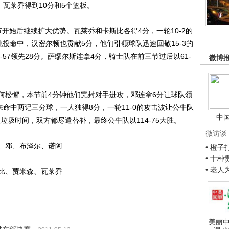
，瓦莱乔得到10分和5个篮板。
始后继续扩大优势。瓦莱乔和卡斯比各得4分，一轮10-2的
跳投命中，汉密尔顿也贡献5分，他们引领球队迅速回敬15-3的
-57领先28分。萨缪尔斯连拿4分，骑士队在前三节过后以61-
微博
松懈，本节前4分钟他们完封对手进攻，邓连拿6分让球队领
来命中两记三分球，一人独得8分，一轮11-0的攻击波让公牛队
中
进入垃圾时间，双方都尽遣替补，最终公牛队以114-75大胜。
微访谈
、邓、布泽尔、诺阿
• 橙
• 十
• 老
比、贾米森、瓦莱乔
美丽中