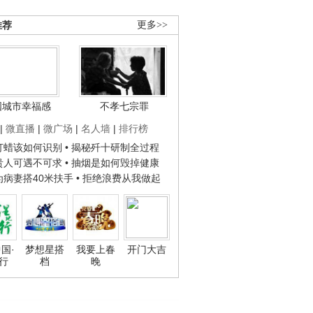
推荐
更多>>
国城市幸福感
不孝七宗罪
|
微直播
|
微广场
|
名人墙
|
排行榜
子打蜡该如何识别
• 揭秘歼十研制全过程
种贵人可遇不可求
• 抽烟是如何毁掉健康
人为病妻搭40米扶手
• 拒绝浪费从我做起
国·
梦想星搭
我要上春
开门大吉
行
档
晚