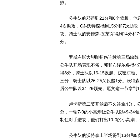
败。
公牛队的邓得到21分和8个篮板，他还有
4次助攻，CJ-沃特森得到15分和7次助
攻。骑士队的安德森-瓦莱乔得到14分和7
分。
罗斯左脚大脚趾扭伤连续第三场缺阵，
公牛队开场表现不俗，邓和布泽尔各得4分
得8分，骑士队以16-15反超。汉密尔
三分，骑士队以26-25又反超1分。沃特
后公牛队以34-26领先。厄文这一节拿到1
卢卡斯第二节开始后不久连拿4分，公
分，一轮7-0的小高潮让公牛队以49-3
制住对手进攻，他们打出10-0的小高潮，半
公牛队的沃特森上半场得到13分和5次助