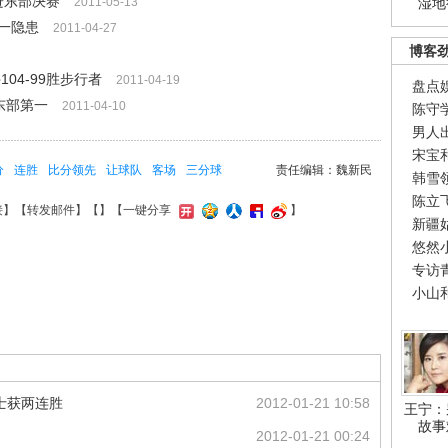
进东部决赛
2011-05-13
湿地
一隐患
2011-04-27
博客
04-99胜步行者
2011-04-19
盘点
东部第一
2011-04-10
陈守
男人
宋宝
分
连胜
比分领先
让球队
客场
三分球
责任编辑：魏新民
韩雪
陈立
接
】【
转发邮件
】【
】
【一键分享
】
新疆
悠然
专访
小山
骑士获两连胜
2012-01-21 10:58
王宁：
故事
2012-01-21 00:24