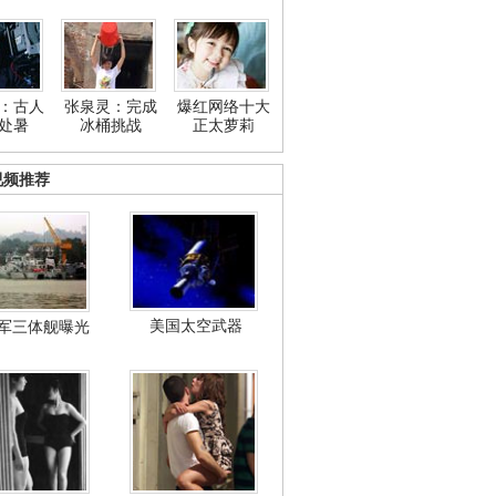
：古人
张泉灵：完成
爆红网络十大
处暑
冰桶挑战
正太萝莉
视频推荐
美国太空武器
军三体舰曝光