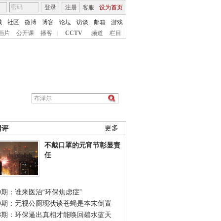
登录
注册
客服
设为首页
城
社区
微博
博客
论坛
访谈
邮箱
游戏
画片
公开课
播客
|
CCTV
频道
栏目
网评
更多
不戴口罩的元宵节彰显责
任
0期：谁来医治“环保焦虑症”
49期：无视公厕现状谈苍蝇是本末倒置
48期：环保逼出真相才能唤回碧水蓝天