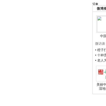
锘�
微博
中
微访谈
• 橙
• 十
• 老
美丽中
湿地