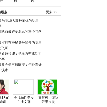
行
档
晚
劲爆点
更多 >>
娱乐圈10大衰神附体的明星
学
出轨前最好要深思的三个问题
和
领衔拥有神秘身份背景的明星
飞飞哥
姑娘迪拉娜：把压力变成动力
小卒
青奥会俏主播陈滢：年轻真好
和溪水
别人的
央视知性美女
智慧树：谨防
难讲
主播文馨
芒果皮炎