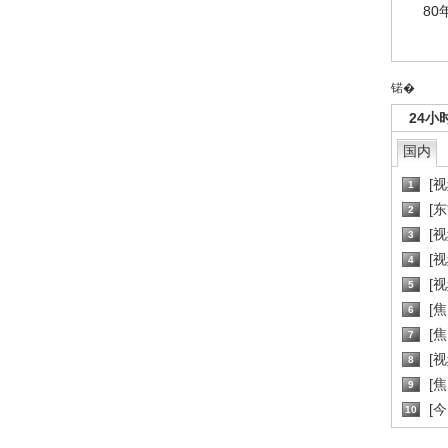
80
锘�
24小
国内
[
1
[
2
[
3
[
4
[
5
[
6
[焦
7
[
8
[
9
[
10