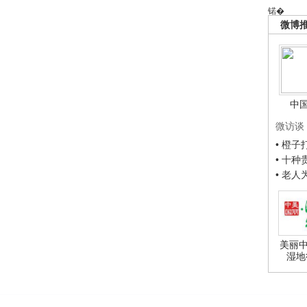
锘�
微博
中
微访谈
• 橙
• 十
• 老
美丽中
湿地