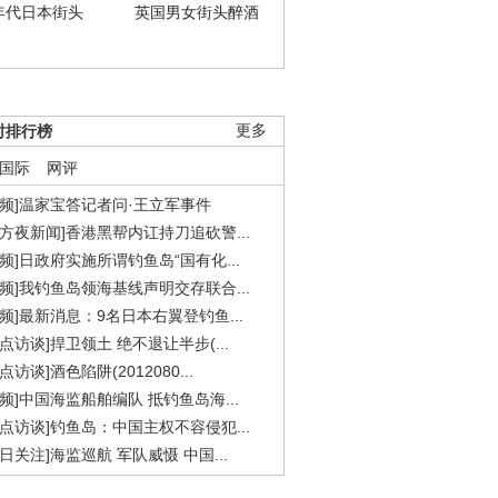
年代日本街头
英国男女街头醉酒
时排行榜
更多
国际
网评
视频]温家宝答记者问·王立军事件
东方夜新闻]香港黑帮内讧持刀追砍警...
视频]日政府实施所谓钓鱼岛“国有化...
视频]我钓鱼岛领海基线声明交存联合...
视频]最新消息：9名日本右翼登钓鱼...
焦点访谈]捍卫领土 绝不退让半步(...
点访谈]酒色陷阱(2012080...
视频]中国海监船舶编队 抵钓鱼岛海...
焦点访谈]钓鱼岛：中国主权不容侵犯...
今日关注]海监巡航 军队威慑 中国...