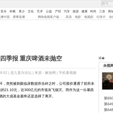
音乐
科教
青少
文化
艺术
公益
产经
汽车
旅游
健康
时尚
三农
商
直播中国
赛事直播
网络电视客户端
|
高清
电影
电视剧
纪录片
动
四季报 重庆啤酒未抛空
锘�
央视
:52 |
进入复兴论坛
| 来源：解放网 |
手机看视频
，突然被刺眼临床数据所击碎之时，公司股价遭遇了前所未
前的21.10元，近300亿元的市值灰飞烟灭。而作为这一出暴跌
酒的大成基金最终还是选择了离开。
第65
第6
第6