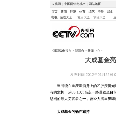
央视网
|
中国网络电视台
|
网站地图
首页
新闻
经济
体育
综艺
春晚
戏曲
电视
频道大全
栏目大全
节目大全
中国网络电视台
>
新闻台
>
新闻中心
>
大成基金亮
发布时间:2012年01月22日 08
当围绕在重庆啤酒身上的乙肝疫苗光环
有的危机，从83.13元高点一路暴跌至目
悲剧的最大受害者之一，曾经力挺重庆啤
大成基金的确在减持