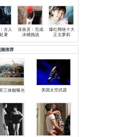
：古人
张泉灵：完成
爆红网络十大
处暑
冰桶挑战
正太萝莉
视频推荐
美国太空武器
军三体舰曝光