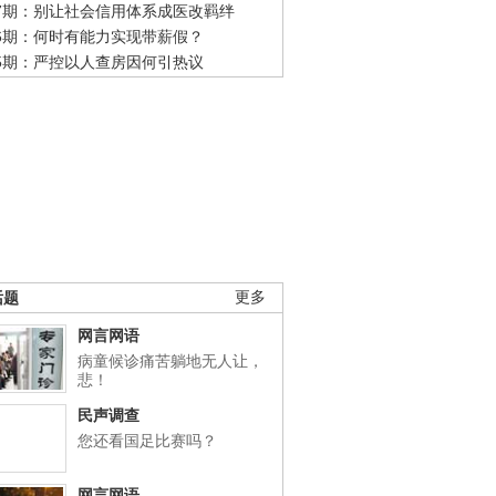
47期：别让社会信用体系成医改羁绊
46期：何时有能力实现带薪假？
45期：严控以人查房因何引热议
话题
更多
网言网语
病童候诊痛苦躺地无人让，
悲！
民声调查
您还看国足比赛吗？
网言网语