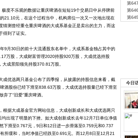
第6
，极度不乐观的数据让重庆啤酒在短短19个交易日中从停牌前
第6
第6
之时的21.10元，在这个过程当中，机构席位一次又一次地出现在
度猜测曾经重仓重庆啤酒的大成系基金正是卖出的主力，而这
于得到了证实。
年9月30日的前十大流通股东名单中，大成系基金独占其中的
.17万股，大成财富管理2020持股920万股，大成优选持股
，大成景阳领先持股370.81万股。
成优选两只基金公布了四季报，从披露的持股信息来看，截
今日
啤酒股份已经下滑至838.63万股，大成优选持股量已经下滑至
渐放弃了“旧爱”重庆啤酒。
根据大成基金官方网站信息，大成创新成长和大成优选两只
后均出现了明显的下挫。如大成创新成长去年12月7日单位净值
下滑至0.767元，9日和12日进一步滑落至0.759元和0.737
所缓和，当时净值已经跌至0.691元。而12月8日至12月21