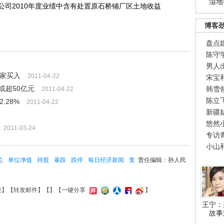
湿地
公司2010年度业绩中含有处置原石桥铺厂区土地收益
博客
盘点
陈守
男人
4家买入
2011-04-22
宋宝
或超50亿元
韩雪
2011-04-22
陈立
.28%
2011-04-22
新疆
悠然
2011-03-24
专访
小山
位
单位净值
持股
暴跌
跌停
每日经济新闻
复
责任编辑：孙人民
接
】【
转发邮件
】【
】
【一键分享
】
王宁：
故事