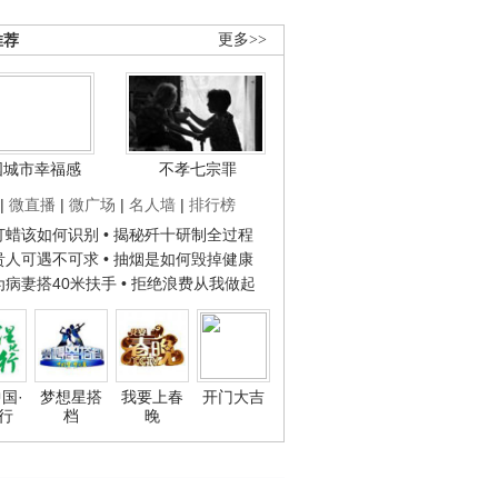
推荐
更多>>
国城市幸福感
不孝七宗罪
|
微直播
|
微广场
|
名人墙
|
排行榜
子打蜡该如何识别
• 揭秘歼十研制全过程
种贵人可遇不可求
• 抽烟是如何毁掉健康
人为病妻搭40米扶手
• 拒绝浪费从我做起
国·
梦想星搭
我要上春
开门大吉
行
档
晚