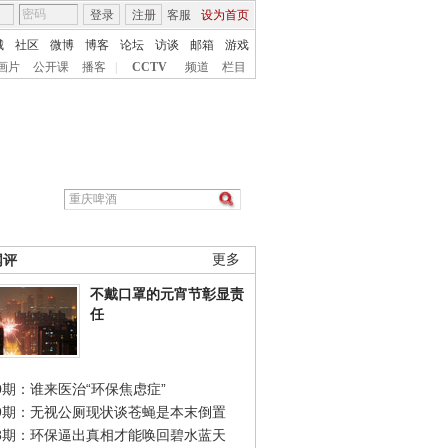
登录
注册
客服
设为首页
城
社区
微博
博客
论坛
访谈
邮箱
游戏
画片
公开课
播客
|
CCTV
频道
栏目
网评
更多
不戴口罩的元宵节彰显责
任
0期：谁来医治“环保焦虑症”
49期：无视公厕现状谈苍蝇是本末倒置
48期：环保逼出真相才能唤回碧水蓝天