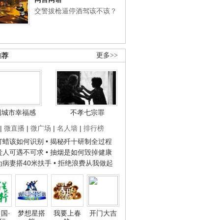
交警拔枪逼停酒驾该不该？
推荐
更多>>
国城市幸福感
不孝七宗罪
|
微直播
|
微广场
|
名人墙
|
排行榜
子打蜡该如何识别
• 揭秘歼十研制全过程
种贵人可遇不可求
• 抽烟是如何毁掉健康
人为病妻搭40米扶手
• 拒绝浪费从我做起
国·
梦想星搭
我要上春
开门大吉