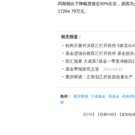
同期相比下降幅度接近50%左右，原因为
17264.79万元。
相关报道：
机构天量对决双汇打开跌停 5家卖出
基金进场自救双汇打开跌停 基金损失
双汇拖累 大成系7基金一季度净赎回12
基金季报探究之道
2011-04-18
重庆啤酒：正筹划乙肝疫苗批量生产
热词：
重庆啤酒
大成基金
系基金
机构席
牌
【
打印
】【
我要纠错
】【
复制链