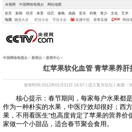
央视网
|
中国网络电视台
|
网站地图
首页
新闻
经济
体育
综艺
春晚
戏曲
音乐
科教
青少
文化
艺术
电视
频道大全
栏目大全
节目大全
直播中国
赛事直播
网络
中国网络电视台
>
新闻台
>
新闻中心
>
红苹果软化血管 青苹果养肝
发布时间:2012年01月21日 14:57 |
进入复兴论坛
| 来源：3
核心提示：春节期间，每家每户水果都是
作为一种朴实的水果，中医疗效却很好；西方
果，不用看医生”也高度肯定了苹果的营养价
家做一个小甜品，适合春节聚会食用。