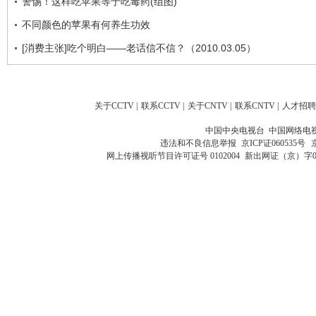
警惕！这样吃苹果等于吃毒药(组图)
不同颜色的苹果有何养生功效
[消费主张]吃个明白——老话信不信？（2010.03.05）
关于CCTV
|
联系CCTV
|
关于CNTV
|
联系CNTV
|
人才招聘
中国中央电视台 中国网络电
违法和不良信息举报
京ICP证060535号
网上传播视听节目许可证号 0102004
新出网证（京）字0