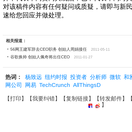
对该稿件内容有任何疑问或质疑，请即与新
速给您回应并做处理。
相关报道：
56网王建军辞去CEO职务 创始人周娟接任
2011-05-11
谷歌换帅 创始人佩奇将出任CEO
2011-01-27
热词：
杨致远
纽约时报
投资者
分析师
微软
和
网公司
网易
TechCrunch
AllThingsD
【
打印
】【
我要纠错
】【
复制链接
】【
转发邮件
】
】