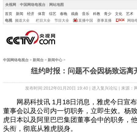
央视网
|
中国网络电视台
|
网站地图
首页
新闻
经济
体育
综艺
春晚
戏曲
音乐
科教
青少
文化
艺术
电视
频道大全
栏目大全
节目大全
直播中国
赛事直播
网络
中国网络电视台
>
新闻台
>
新闻中心
>
纽约时报：问题不会因杨致远离
发布时间:2012年01月20日 19:40 |
进入复兴论坛
| 来源：
网易科技讯 1月18日消息，雅虎今日宣
董事会以及公司内一切职务，立即生效。杨
虎日本以及阿里巴巴集团董事会中的职务，
头衔，彻底从雅虎脱身。