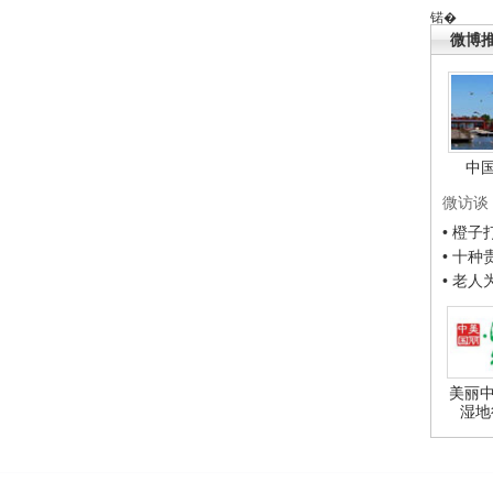
锘�
微博
中
微访谈
• 橙
• 十
• 老
美丽中
湿地