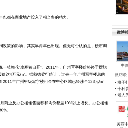
也都在商业地产投入了相当多的精力。
微博
政策的影响，其实早两年已出现。但无可否认的是，楼市调
中
枝梅花“凌寒独自开”。2011年，广州写字楼价格终于摆脱
报价达4万元/㎡。据戴德梁行统计，过去一年广州写字楼总的
微访谈
而2011年广州甲级写字楼租金在中心区域已经涨至133元/㎡，
• 橙
• 十
• 老
1月商业及办公楼销售面积和均价都呈10%以上增长。办公楼销
0%。
美丽中