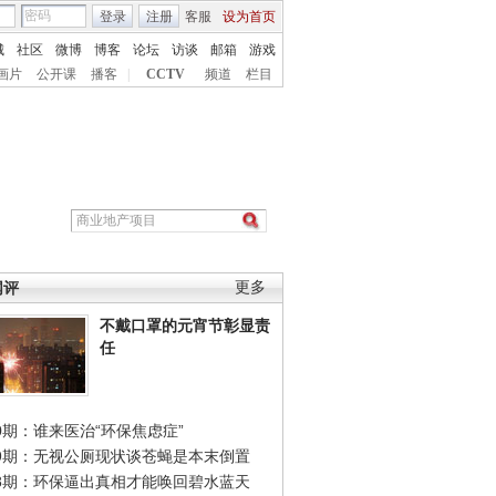
登录
注册
客服
设为首页
城
社区
微博
博客
论坛
访谈
邮箱
游戏
画片
公开课
播客
|
CCTV
频道
栏目
网评
更多
不戴口罩的元宵节彰显责
任
0期：谁来医治“环保焦虑症”
49期：无视公厕现状谈苍蝇是本末倒置
48期：环保逼出真相才能唤回碧水蓝天