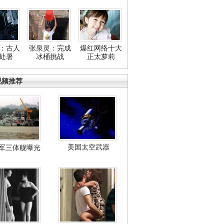
：古人
张泉灵：完成
爆红网络十大
处暑
冰桶挑战
正太萝莉
视频推荐
美国太空武器
军三体舰曝光