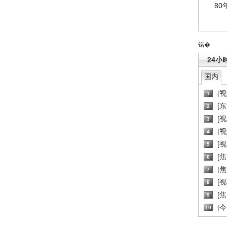
80
锘�
24小
国内
[
1
[
2
[
3
[
4
[
5
[
6
[焦
7
[
8
[
9
[
10