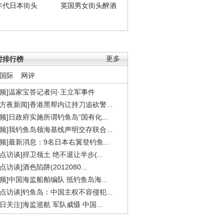
年代日本街头
英国男女街头醉酒
时排行榜
更多
国际
网评
视频]温家宝答记者问·王立军事件
东方夜新闻]香港黑帮内讧持刀追砍警...
视频]日政府实施所谓钓鱼岛“国有化...
视频]我钓鱼岛领海基线声明交存联合...
视频]最新消息：9名日本右翼登钓鱼...
焦点访谈]捍卫领土 绝不退让半步(...
点访谈]酒色陷阱(2012080...
视频]中国海监船舶编队 抵钓鱼岛海...
焦点访谈]钓鱼岛：中国主权不容侵犯...
今日关注]海监巡航 军队威慑 中国...