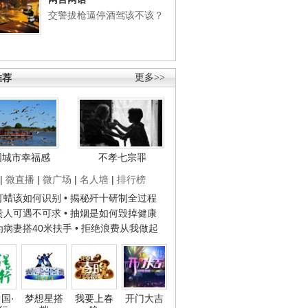
交警拔枪逼停酒驾该不该？
推荐
更多>>
国城市幸福感
不孝七宗罪
|
微直播
|
微广场
|
名人墙
|
排行榜
子打蜡该如何识别
• 揭秘歼十研制全过程
种贵人可遇不可求
• 抽烟是如何毁掉健康
人为病妻搭40米扶手
• 拒绝浪费从我做起
国·
梦想星搭
我要上春
开门大吉