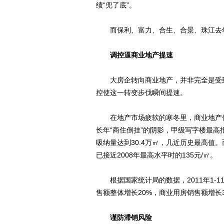
绩“兜了底”。
而保利、富力、合生、合景、珠江去年
调控逼商业地产提速
大房企转向商业地产，并非完全是受到
控使这一转变步伐瞬间提速。
在地产市场疲软的寒冬里，商业地产像一
长年“商住倒挂”的阴影，甲级写字楼最高
吸纳量达到30.4万㎡，几近历史最高值。
已接近2008年最高水平时的135元/㎡。
根据国家统计局的数据，2011年1-1
售额整体增长20%，商业用房销售额增长3
谨防滞销风险