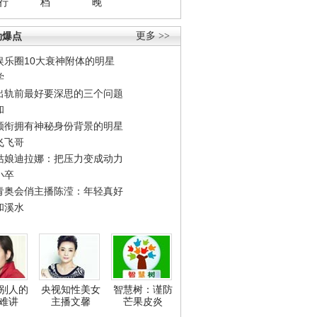
行
档
晚
劲爆点
更多 >>
娱乐圈10大衰神附体的明星
学
出轨前最好要深思的三个问题
和
领衔拥有神秘身份背景的明星
飞飞哥
姑娘迪拉娜：把压力变成动力
小卒
青奥会俏主播陈滢：年轻真好
和溪水
别人的
央视知性美女
智慧树：谨防
难讲
主播文馨
芒果皮炎