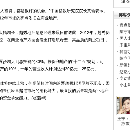
湿地
人投资，都是很好的机会。”中国指数研究院院长黄瑜表示。
博客
12年市场的亮点依旧在商业地产。
盘点
陈守
增长，越秀地产副总经理朱晨日前透露，2012年，越秀仍
男人
控，在商业地产方面会着重打造航母型、高品质的商业项目，
宋宝
韩雪
陈立
增大到总投资的30%。按保利地产的“十二五”规划，到
新疆
产的10%，一年的营业收入计划达到20亿元－25亿元。
悠然
专访
体将继续上涨，但期望短时间内追逐超额利润显然不现实，因
小山
如果供应量超过市场的消化能力，最直接的后果就是商业地产
资金承受能力。(赵燕华)
王宁：
故事