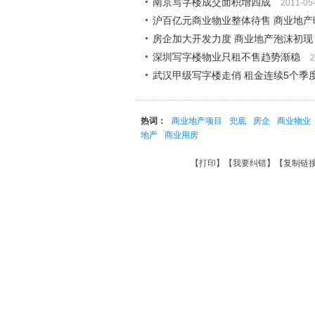
南京写字楼成交面积增四成
2011-05
沪百亿元商业物业整体待售 商业地产
房企加大开发力度 商业地产泡沫初现
深圳写字楼物业只租不售趋势渐稳
2
武汉甲级写字楼走俏 租金连续5个季
热词：
商业地产项目
兜底
房企
商业物业
地产
商业用房
【
打印
】【
我要纠错
】【
复制链