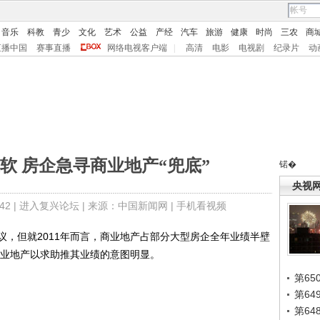
音乐
科教
青少
文化
艺术
公益
产经
汽车
旅游
健康
时尚
三农
商
直播中国
赛事直播
网络电视客户端
|
高清
电影
电视剧
纪录片
动
软 房企急寻商业地产“兜底”
锘�
央视
2 |
进入复兴论坛
| 来源：中国新闻网 |
手机看视频
但就2011年而言，商业地产占部分大型房企全年业绩半壁
商业地产以求助推其业绩的意图明显。
第65
第6
第6