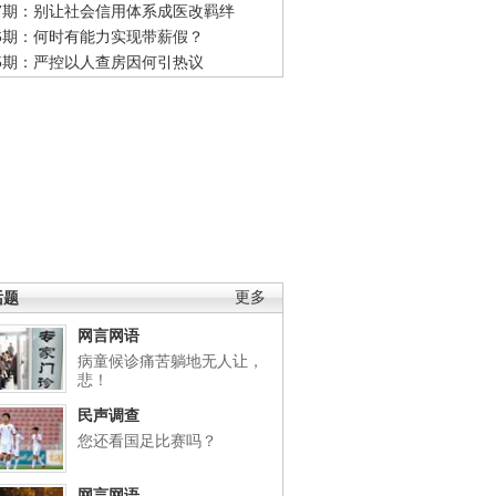
47期：别让社会信用体系成医改羁绊
46期：何时有能力实现带薪假？
45期：严控以人查房因何引热议
话题
更多
网言网语
病童候诊痛苦躺地无人让，
悲！
民声调查
您还看国足比赛吗？
网言网语