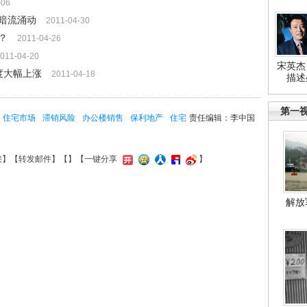
-06
暗流涌动
2011-04-30
？
2011-04-26
011-04-20
宋英杰
度大幅上涨
2011-04-18
描述
第一
住宅市场
滞销风险
办公楼销售
保利地产
住宅
责任编辑：李中国
接
】【
转发邮件
】【
】
【一键分享
】
解放