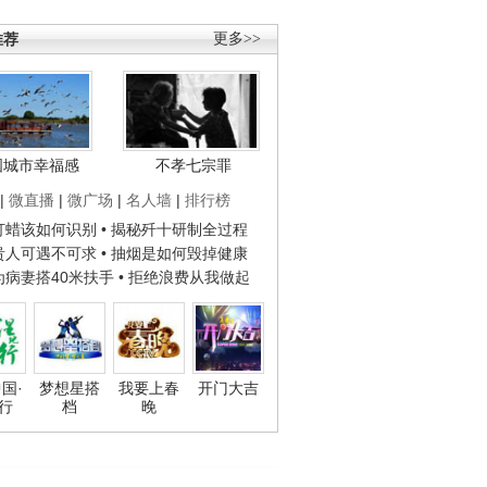
推荐
更多>>
国城市幸福感
不孝七宗罪
|
微直播
|
微广场
|
名人墙
|
排行榜
子打蜡该如何识别
• 揭秘歼十研制全过程
种贵人可遇不可求
• 抽烟是如何毁掉健康
人为病妻搭40米扶手
• 拒绝浪费从我做起
国·
梦想星搭
我要上春
开门大吉
行
档
晚