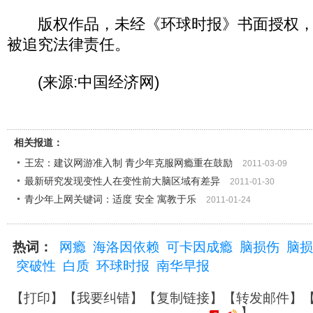
版权作品，未经《环球时报》书面授权，
被追究法律责任。
(来源:中国经济网)
相关报道：
王宏：建议网游准入制 青少年克服网瘾重在鼓励
2011-03-09
最新研究发现变性人在变性前大脑区域有差异
2011-01-30
青少年上网关键词：适度 安全 寓教于乐
2011-01-24
热词：
网瘾
海洛因依赖
可卡因成瘾
脑损伤
脑损
突破性
白质
环球时报
南华早报
【
打印
】【
我要纠错
】【
复制链接
】【
转发邮件
】
】