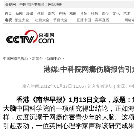
央视网
|
中国网络电视台
|
网站地图
首页
新闻
经济
体育
综艺
春晚
戏曲
音乐
科教
青少
文化
艺术
电视
频道大全
栏目大全
节目大全
直播中国
赛事直播
网络
中国网络电视台
>
新闻台
>
新闻中心
>
港媒:中科院网瘾伤脑报告引
发布时间:2012年01月17日 11:05 |
进入复兴论坛
| 来源：中
香港《南华早报》1月13日文章，原题
大脑
中国科学院的一项研究得出结论，正如
样，过度沉溺于网瘾伤害青少年的大脑。这
引起轰动，一位英国心理学家声称该研究成果