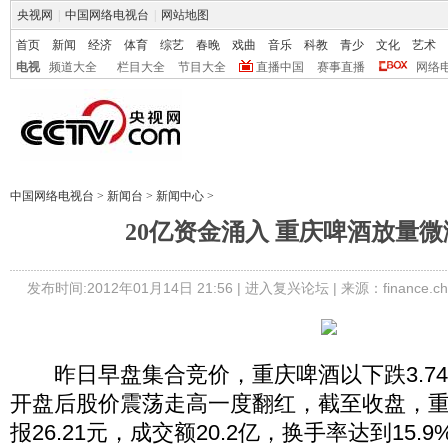
央视网
|
中国网络电视台
|
网站地图
首页
新闻
经济
体育
综艺
春晚
戏曲
音乐
科教
青少
文化
艺术
电视
频道大全
栏目大全
节目大全
直播中国
赛事直播
网络
中国网络电视台
>
新闻台
>
新闻中心
>
20亿资金涌入 重庆啤酒放量微涨
发布时间:2012年01月14日 21:56 |
进入复兴论坛
| 来源：finance.ch
昨日早盘集合竞价，重庆啤酒以下跌3.74%
开盘后股价震荡走高一度翻红，截至收盘，重庆
报26.21元，成交额20.2亿，换手率达到15.9