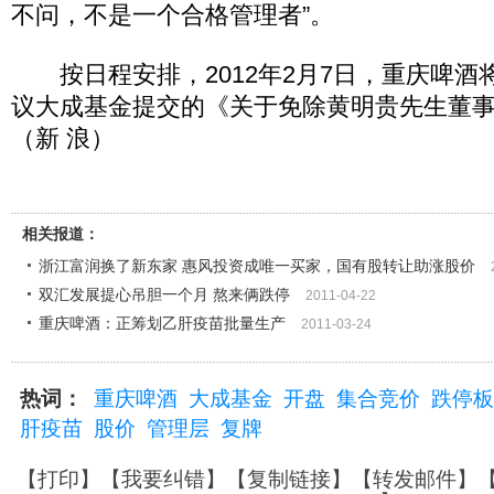
不问，不是一个合格管理者”。
按日程安排，2012年2月7日，重庆啤酒
议大成基金提交的《关于免除黄明贵先生董
（新 浪）
相关报道：
浙江富润换了新东家 惠风投资成唯一买家，国有股转让助涨股价
双汇发展提心吊胆一个月 熬来俩跌停
2011-04-22
重庆啤酒：正筹划乙肝疫苗批量生产
2011-03-24
热词：
重庆啤酒
大成基金
开盘
集合竞价
跌停板
肝疫苗
股价
管理层
复牌
【
打印
】【
我要纠错
】【
复制链接
】【
转发邮件
】