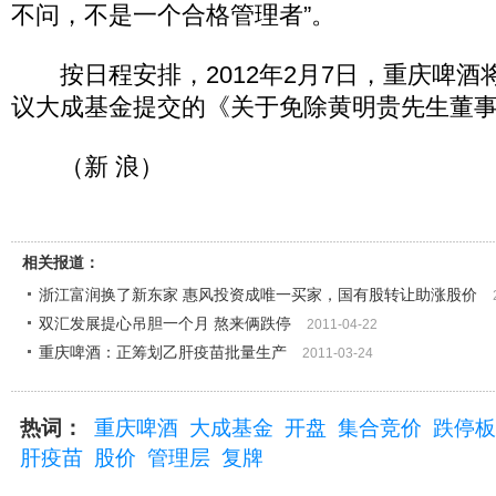
不问，不是一个合格管理者”。
按日程安排，2012年2月7日，重庆啤酒
议大成基金提交的《关于免除黄明贵先生董
（新 浪）
相关报道：
浙江富润换了新东家 惠风投资成唯一买家，国有股转让助涨股价
双汇发展提心吊胆一个月 熬来俩跌停
2011-04-22
重庆啤酒：正筹划乙肝疫苗批量生产
2011-03-24
热词：
重庆啤酒
大成基金
开盘
集合竞价
跌停板
肝疫苗
股价
管理层
复牌