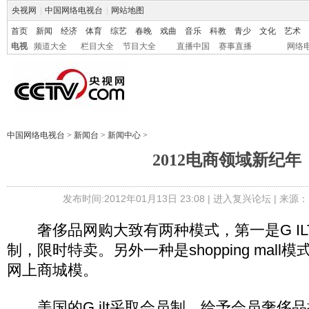
央视网
|
中国网络电视台
|
网站地图
首页
新闻
经济
体育
综艺
春晚
戏曲
音乐
科教
青少
文化
艺术
电视
频道大全
栏目大全
节目大全
直播中国
赛事直播
网络
中国网络电视台
>
新闻台
>
新闻中心
>
2012电商领域新纪年
发布时间:2012年01月13日 23:08 |
进入复兴论坛
| 来源：I
奢侈品网购大致有两种模式，第一是G IL
制，限时特卖。另外一种是shopping mal
网上商城模。
美国的G ilt采取会员制，给予会员奢侈