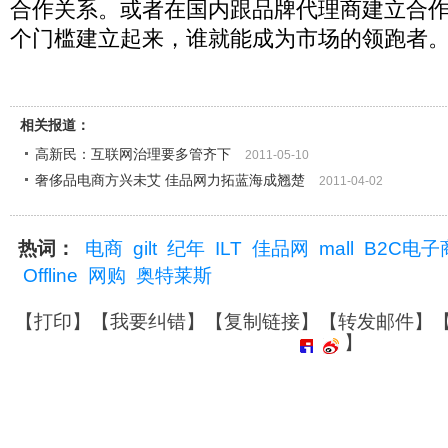
合作关系。或者在国内跟品牌代理商建立合
个门槛建立起来，谁就能成为市场的领跑者
相关报道：
高新民：互联网治理要多管齐下
2011-05-10
奢侈品电商方兴未艾 佳品网力拓蓝海成翘楚
2011-04-02
热词：
电商
gilt
纪年
ILT
佳品网
mall
B2C电子
Offline
网购
奥特莱斯
【
打印
】【
我要纠错
】【
复制链接
】【
转发邮件
】
】