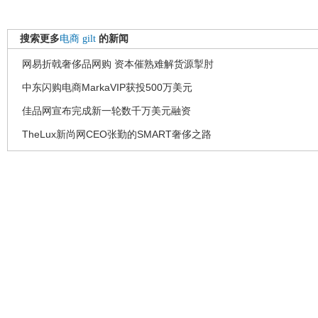
搜索更多
电商
gilt
的新闻
网易折戟奢侈品网购 资本催熟难解货源掣肘
中东闪购电商MarkaVIP获投500万美元
佳品网宣布完成新一轮数千万美元融资
TheLux新尚网CEO张勤的SMART奢侈之路