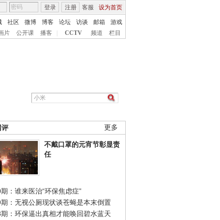
登录
注册
客服
设为首页
城
社区
微博
博客
论坛
访谈
邮箱
游戏
画片
公开课
播客
|
CCTV
频道
栏目
网评
更多
不戴口罩的元宵节彰显责
任
0期：谁来医治“环保焦虑症”
49期：无视公厕现状谈苍蝇是本末倒置
48期：环保逼出真相才能唤回碧水蓝天