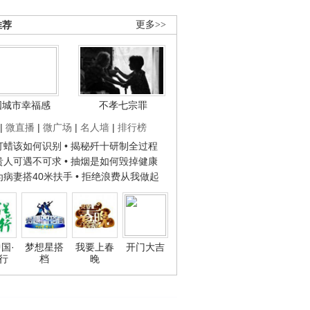
推荐
更多>>
国城市幸福感
不孝七宗罪
|
微直播
|
微广场
|
名人墙
|
排行榜
子打蜡该如何识别
• 揭秘歼十研制全过程
种贵人可遇不可求
• 抽烟是如何毁掉健康
人为病妻搭40米扶手
• 拒绝浪费从我做起
国·
梦想星搭
我要上春
开门大吉
行
档
晚