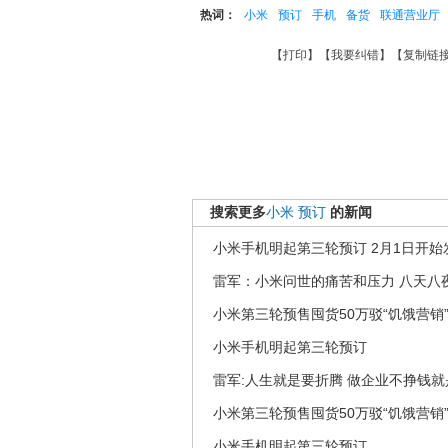
热词：
小米
预订
手机
备货
联通营业厅
【
打印
】【
我要纠错
】【
复制链
搜索更多
小米
预订
的新闻
小米手机明起第三轮预订 2月1日开始
雷军：小米问世的痛苦和压力 八天八
小米第三轮预售囤货50万驳“饥饿营销
小米手机明起第三轮预订
雷军:人生就是要折腾 做企业不挣钱就
小米第三轮预售囤货50万驳“饥饿营销
小米手机明起第三轮预订