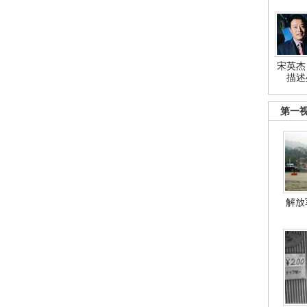
宋英杰
描述
第一
解放