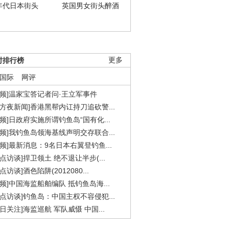
年代日本街头
英国男女街头醉酒
时排行榜
更多
国际
网评
视频]温家宝答记者问·王立军事件
东方夜新闻]香港黑帮内讧持刀追砍警...
视频]日政府实施所谓钓鱼岛“国有化...
视频]我钓鱼岛领海基线声明交存联合...
视频]最新消息：9名日本右翼登钓鱼...
焦点访谈]捍卫领土 绝不退让半步(...
点访谈]酒色陷阱(2012080...
视频]中国海监船舶编队 抵钓鱼岛海...
焦点访谈]钓鱼岛：中国主权不容侵犯...
今日关注]海监巡航 军队威慑 中国...