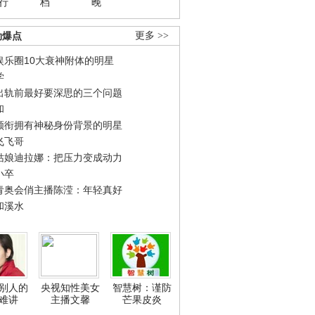
行
档
晚
劲爆点
更多 >>
娱乐圈10大衰神附体的明星
学
出轨前最好要深思的三个问题
和
领衔拥有神秘身份背景的明星
飞飞哥
姑娘迪拉娜：把压力变成动力
小卒
青奥会俏主播陈滢：年轻真好
和溪水
别人的
央视知性美女
智慧树：谨防
难讲
主播文馨
芒果皮炎