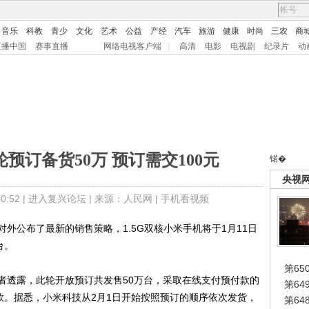
音乐
科教
青少
文化
艺术
公益
产经
汽车
旅游
健康
时尚
三农
商
直播中国
赛事直播
网络电视客户端
|
高清
电影
电视剧
纪录片
动
预订备货50万 预订需交100元
锘�
央视
:52 |
进入复兴论坛
| 来源：人民网 |
手机看视频
公布了最新的销售策略，1.5G双核小米手机将于1月11日
台。
第65
透露，此轮开放预订共发售50万台，采取在线支付预付款的
第6
款。据悉，小米科技从2月1日开始按照预订的顺序依次发货，
第6