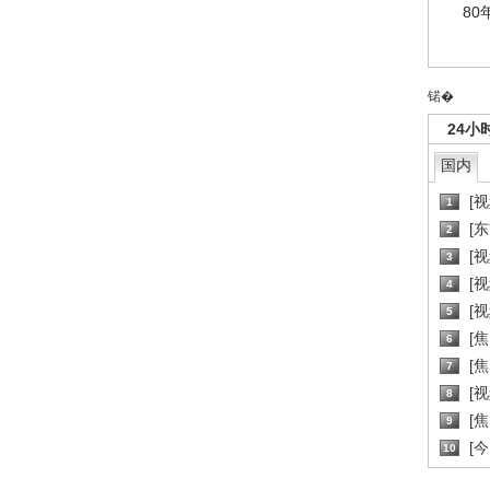
80
锘�
24小
国内
[
1
[
2
[
3
[
4
[
5
[
6
[焦
7
[
8
[
9
[
10