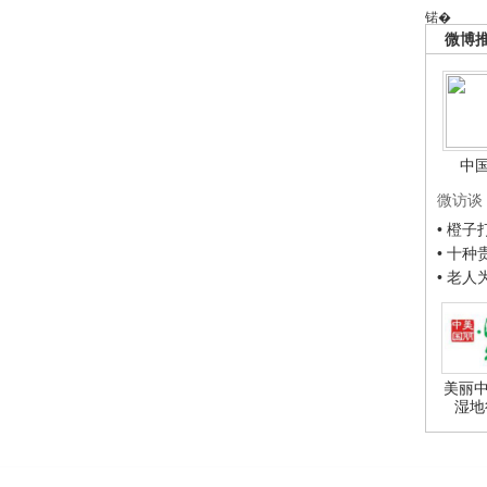
锘�
微博
中
微访谈
• 橙
• 十
• 老
美丽中
湿地