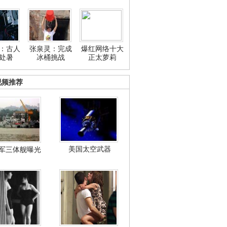
：古人
张泉灵：完成
爆红网络十大
处暑
冰桶挑战
正太萝莉
视频推荐
美国太空武器
军三体舰曝光