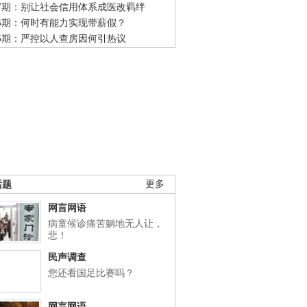
47期：别让社会信用体系成医改羁绊
46期：何时有能力实现带薪假？
45期：严控以人查房因何引热议
话题
更多
网言网语
病童候诊痛苦躺地无人让，
悲！
民声调查
您还看国足比赛吗？
网言网语