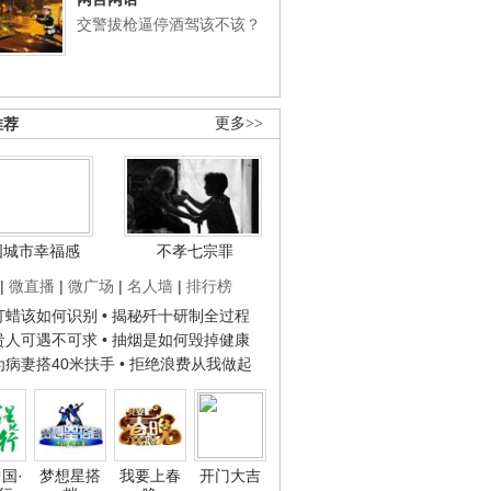
交警拔枪逼停酒驾该不该？
推荐
更多>>
国城市幸福感
不孝七宗罪
|
微直播
|
微广场
|
名人墙
|
排行榜
子打蜡该如何识别
• 揭秘歼十研制全过程
种贵人可遇不可求
• 抽烟是如何毁掉健康
人为病妻搭40米扶手
• 拒绝浪费从我做起
国·
梦想星搭
我要上春
开门大吉