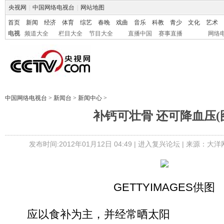
央视网
|
中国网络电视台
|
网站地图
首页
新闻
经济
体育
综艺
春晚
戏曲
音乐
科教
青少
文化
艺术
电视
频道大全
栏目大全
节目大全
直播中国
赛事直播
网络
中国网络电视台
>
新闻台
>
新闻中心
>
补钙可壮骨 还可降血压(
发布时间:2012年01月12日 04:49 |
进入复兴论坛
| 来源：大洋
GETTYIMAGES供图
应以食补为主，并经常晒太阳