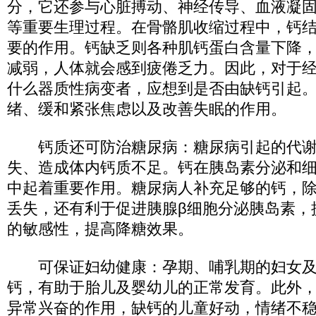
分，它还参与心脏搏动、神经传导、血液凝
等重要生理过程。在骨骼肌收缩过程中，钙
要的作用。钙缺乏则各种肌钙蛋白含量下降
减弱，人体就会感到疲倦乏力。因此，对于
什么器质性病变者，应想到是否由缺钙引起
绪、缓和紧张焦虑以及改善失眠的作用。
钙质还可防治糖尿病：糖尿病引起的代谢
失、造成体内钙质不足。钙在胰岛素分泌和
中起着重要作用。糖尿病人补充足够的钙，
丢失，还有利于促进胰腺β细胞分泌胰岛素，
的敏感性，提高降糖效果。
可保证妇幼健康：孕期、哺乳期的妇女及
钙，有助于胎儿及婴幼儿的正常发育。此外
异常兴奋的作用，缺钙的儿童好动，情绪不