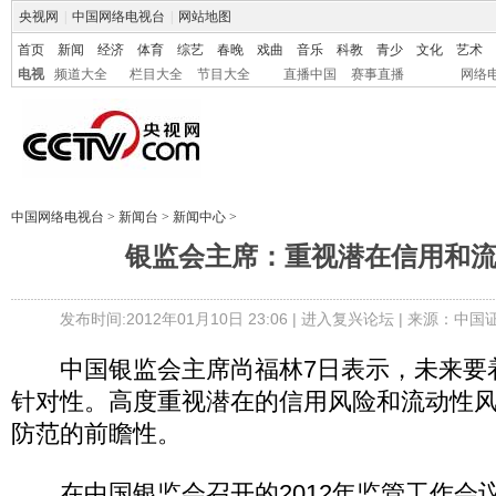
央视网
|
中国网络电视台
|
网站地图
首页
新闻
经济
体育
综艺
春晚
戏曲
音乐
科教
青少
文化
艺术
电视
频道大全
栏目大全
节目大全
直播中国
赛事直播
网络
中国网络电视台
>
新闻台
>
新闻中心
>
银监会主席：重视潜在信用和
发布时间:2012年01月10日 23:06 |
进入复兴论坛
| 来源：中国
中国银监会主席尚福林7日表示，未来要
针对性。高度重视潜在的信用风险和流动性
防范的前瞻性。
在中国银监会召开的2012年监管工作会