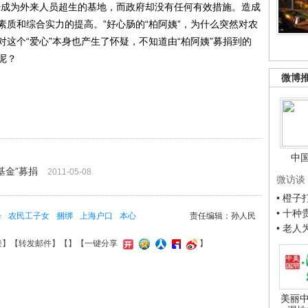
经成为外来人员超生的基地，而政府却没有任何有效措施。造成
质和综合实力的提高。”好心肠的“柏阿姨”，为什么突然对农
这个“爱心”本身也产生了怀疑，不知道由“柏阿姨”募捐到的
呢？
微博
中
基金”募捐
2011-05-08
微访谈
• 橙
• 十
会
农民工子女
捆绑
上海户口
本心
责任编辑：孙人民
• 老
接
】【
转发邮件
】【
】
【一键分享
】
美丽中