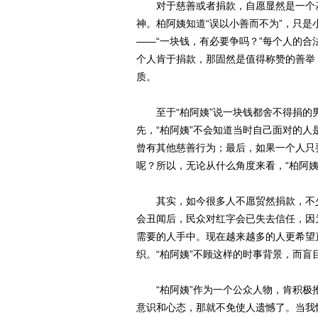
对于慈善或者捐款，自愿显然是一个基
神。柏阿姨知道“误以小善而不为”，只
——“一块钱，有必要争吗？”每个人的
个人肯于捐款，那固然是值得称赞的善举
质。
至于“柏阿姨”说一块钱都舍不得捐的男
先，“柏阿姨”不会知道当时自己面对的人
曾有其他慈善行为；最后，如果一个人只
呢？所以，无论从什么角度来看，“柏阿
其实，如今很多人不愿贸然捐款，不少
会丑闻后，民众对红字会已失去信任，因
需要的人手中。现在越来越多的人更希望
织。“柏阿姨”不顾这样的时事背景，而
“柏阿姨”作为一个公众人物，肯积极
意识和心态，那就不免使人遗憾了。当我