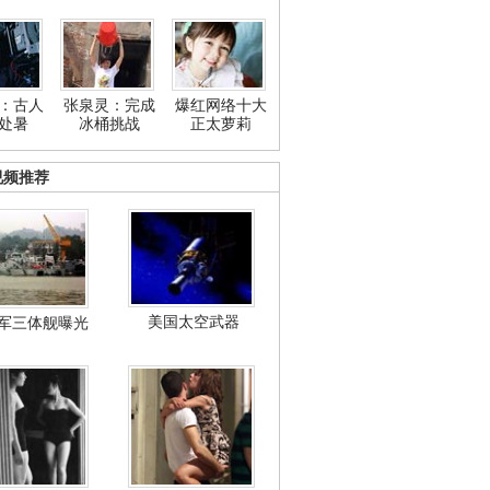
：古人
张泉灵：完成
爆红网络十大
处暑
冰桶挑战
正太萝莉
视频推荐
美国太空武器
军三体舰曝光