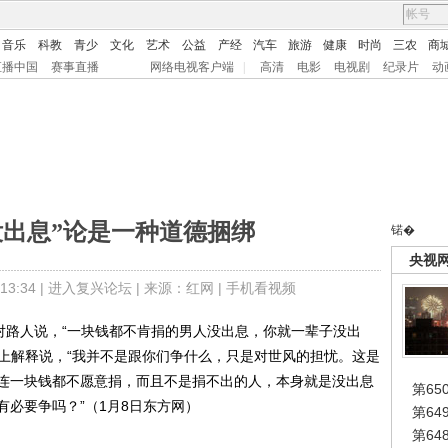
音乐
科教
青少
文化
艺术
公益
产经
汽车
旅游
健康
时尚
三农
商
直播中国
赛事直播
网络电视客户端
|
高清
电影
电视剧
纪录片
动
没出息”论是一种道德捆绑
锘�
央视
3:34 |
进入复兴论坛
| 来源：红网 |
手机看视频
路人说，“一块钱都不肯捐的男人没出息，你就一辈子没出
博上解释说，“我并不是跟你们争什么，只是对世风的担忧。这是
连一块钱都不愿意捐，而且不是捐不出的人，本身就是没出息
第65
必要争吗？”（1月8日东方网）
第6
第6