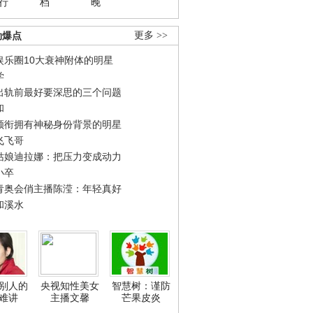
行
档
晚
劲爆点
更多 >>
娱乐圈10大衰神附体的明星
学
出轨前最好要深思的三个问题
和
领衔拥有神秘身份背景的明星
飞飞哥
姑娘迪拉娜：把压力变成动力
小卒
青奥会俏主播陈滢：年轻真好
和溪水
别人的
央视知性美女
智慧树：谨防
难讲
主播文馨
芒果皮炎