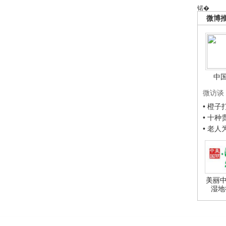
锘�
微博
中
微访谈
• 橙
• 十
• 老
美丽中
湿地