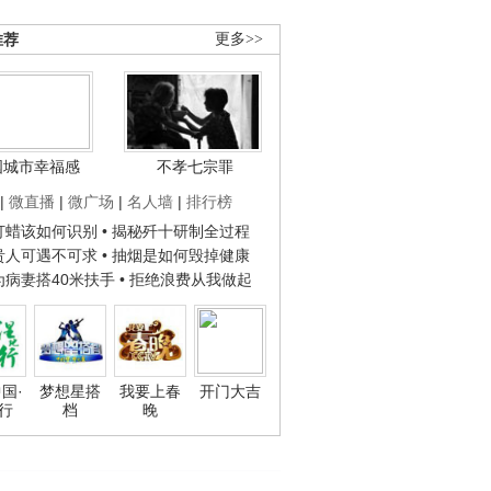
推荐
更多>>
国城市幸福感
不孝七宗罪
|
微直播
|
微广场
|
名人墙
|
排行榜
子打蜡该如何识别
• 揭秘歼十研制全过程
种贵人可遇不可求
• 抽烟是如何毁掉健康
人为病妻搭40米扶手
• 拒绝浪费从我做起
国·
梦想星搭
我要上春
开门大吉
行
档
晚