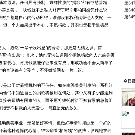
本原则。任何具有强制、摊牌性质的“捐款”都有悖慈善精
第6
是小善是善，一块钱就不是私人财产了吗？那柏阿姨凭什么说
第6
第6
合法财产都是自己的劳动所得，谁都没有权利代替他人支配。一
，但一个人如果出于本心，不愿捐款，其实也无损于道德品
人，必然“一辈子没出息”的言论，那更是无稽之谈。首
是否“有出息”；其次，她也无法知道那个拒绝捐款的人此前是否
要有爱心、肯捐钱就能保证事业有成，那成功会不会太简单了
姨”的言论都有欠妥当，不怪微博网友一片非议。
今日
是出于对募捐机构的不信任。如在由郭美美引发的一系列红
为他们不知道自己的捐款将被用在何处，其中又有多少能送到
直接去帮助有困难的人，而不愿将钱托付给不知背景的慈善组
盲目指责不捐款的人无爱心，简直是无的放矢。
推动慈善事业，无疑是好事情。但做好事情时却缺乏一个好的
怀着这种遗憾的心情，继续翻看“柏阿姨”的微博，发现她在面