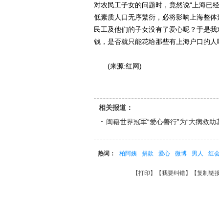
对农民工子女的问题时，竟然说“上海已
低素质人口无序繁衍，必将影响上海整体素
民工及他们的子女没有了爱心呢？于是我对
钱，是否就只能花给那些有上海户口的人
(来源:红网)
相关报道：
闽籍世界冠军“爱心善行”为“大病救助
热词：
柏阿姨
捐款
爱心
微博
男人
红
【
打印
】【
我要纠错
】【
复制链