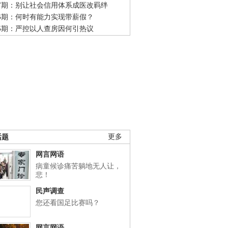
47期：别让社会信用体系成医改羁绊
46期：何时有能力实现带薪假？
45期：严控以人查房因何引热议
话题
更多
网言网语
病童候诊痛苦躺地无人让，
悲！
民声调查
您还看国足比赛吗？
网言网语