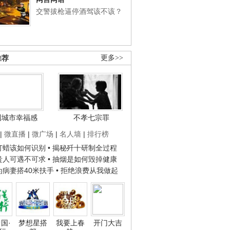
交警拔枪逼停酒驾该不该？
推荐
更多>>
国城市幸福感
不孝七宗罪
|
微直播
|
微广场
|
名人墙
|
排行榜
子打蜡该如何识别
• 揭秘歼十研制全过程
种贵人可遇不可求
• 抽烟是如何毁掉健康
人为病妻搭40米扶手
• 拒绝浪费从我做起
国·
梦想星搭
我要上春
开门大吉