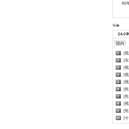
80
锘�
24小
国内
[
1
[
2
[
3
[
4
[
5
[
6
[焦
7
[
8
[
9
[
10