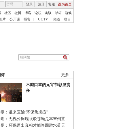
登录
注册
客服
设为首页
城
社区
微博
博客
论坛
访谈
邮箱
游戏
画片
公开课
播客
|
CCTV
频道
栏目
网评
更多
不戴口罩的元宵节彰显责
任
0期：谁来医治“环保焦虑症”
49期：无视公厕现状谈苍蝇是本末倒置
48期：环保逼出真相才能唤回碧水蓝天