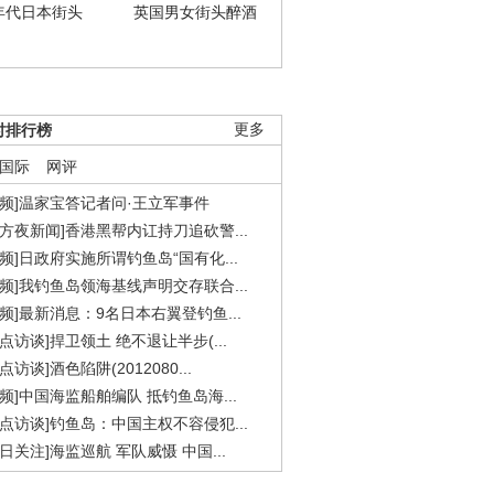
年代日本街头
英国男女街头醉酒
时排行榜
更多
国际
网评
视频]温家宝答记者问·王立军事件
东方夜新闻]香港黑帮内讧持刀追砍警...
视频]日政府实施所谓钓鱼岛“国有化...
视频]我钓鱼岛领海基线声明交存联合...
视频]最新消息：9名日本右翼登钓鱼...
焦点访谈]捍卫领土 绝不退让半步(...
点访谈]酒色陷阱(2012080...
视频]中国海监船舶编队 抵钓鱼岛海...
焦点访谈]钓鱼岛：中国主权不容侵犯...
今日关注]海监巡航 军队威慑 中国...