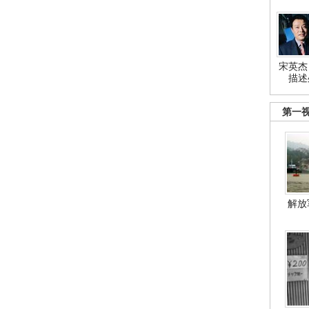
宋英杰
描述
第一
解放