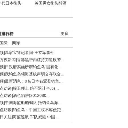
年代日本街头
英国男女街头醉酒
时排行榜
更多
国际
网评
视频]温家宝答记者问·王立军事件
东方夜新闻]香港黑帮内讧持刀追砍警...
视频]日政府实施所谓钓鱼岛“国有化...
视频]我钓鱼岛领海基线声明交存联合...
视频]最新消息：9名日本右翼登钓鱼...
焦点访谈]捍卫领土 绝不退让半步(...
点访谈]酒色陷阱(2012080...
视频]中国海监船舶编队 抵钓鱼岛海...
焦点访谈]钓鱼岛：中国主权不容侵犯...
今日关注]海监巡航 军队威慑 中国...