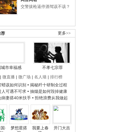
交警拔枪逼停酒驾该不该？
推荐
更多>>
国城市幸福感
不孝七宗罪
|
微直播
|
微广场
|
名人墙
|
排行榜
子打蜡该如何识别
• 揭秘歼十研制全过程
种贵人可遇不可求
• 抽烟是如何毁掉健康
人为病妻搭40米扶手
• 拒绝浪费从我做起
国·
梦想星搭
我要上春
开门大吉