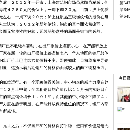
后，２０１２年一开市，上海建筑钢市场虽然跌势稍减，但
第6
每吨４２６０元的价位上，一周下调２０元。目前，沪上优质
第6
第6
元左右，一周下调２０元；沪上优质品三级螺纹钢的报价在每
人士认为，２０１２年新年伊始，钢市的基本面依然疲弱，一
金面无实质性的好转，延续弱势盘整的局面是钢市的必然。
钢厂已不敢轻举妄动，在出厂报价上谨慎小心，在产能释放上
厂家在新一轮的出厂报价上都谨慎表态，华东地区的钢厂总体
钢出厂价上已连续六旬保持不变。即便如此，目前华东主导钢
明显，这预示着后期钢厂的价格仍面临较大的向下调整压力。
今日
低位运行。有一个现象值得关注，中小钢企的减产力度在趋
年１２月上中旬，全国粗钢日均产量仅比１１月份的实际日产
主的重点钢企增长１．０１％，而其他的中小钢企下降了４．
产力度在趋于明显。在产能释放保持低位的情况下，钢厂内部
有所减轻。
元旦之后，不仅国产矿的价格保持平稳，进口矿价也是毫无