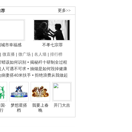
推荐
更多>>
国城市幸福感
不孝七宗罪
|
微直播
|
微广场
|
名人墙
|
排行榜
子打蜡该如何识别
• 揭秘歼十研制全过程
种贵人可遇不可求
• 抽烟是如何毁掉健康
人为病妻搭40米扶手
• 拒绝浪费从我做起
国·
梦想星搭
我要上春
开门大吉
行
档
晚