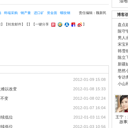
湿地
场
终端采购
钢产量
进口矿
资金面
螺纹钢
责任编辑：魏新民
博客
盘点
接
】【
转发邮件
】【
】
【一键分享
】
陈守
男人
宋宝
韩雪
陈立
新疆
悠然
专访
2012-01-09 15:08
小山
失难以改变
2012-01-08 15:33
持不变
2012-01-08 02:24
2012-01-07 16:04
王宁：
继续低位
2012-01-03 11:04
故事
继续低位
2012-01-03 10:56