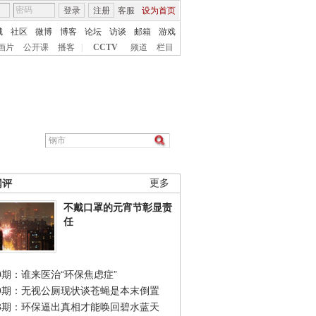
登录
注册
客服
设为首页
城
社区
微博
博客
论坛
访谈
邮箱
游戏
画片
公开课
播客
|
CCTV
频道
栏目
网评
更多
不戴口罩的元宵节彰显责
任
0期：谁来医治“环保焦虑症”
49期：无视公厕现状谈苍蝇是本末倒置
48期：环保逼出真相才能唤回碧水蓝天