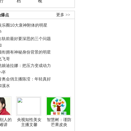
行
档
晚
劲爆点
更多 >>
娱乐圈10大衰神附体的明星
学
出轨前最好要深思的三个问题
和
领衔拥有神秘身份背景的明星
飞飞哥
姑娘迪拉娜：把压力变成动力
小卒
青奥会俏主播陈滢：年轻真好
和溪水
别人的
央视知性美女
智慧树：谨防
难讲
主播文馨
芒果皮炎