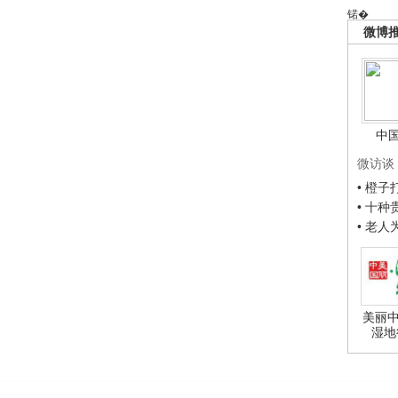
锘�
微博
中
微访谈
• 橙
• 十
• 老
美丽中
湿地