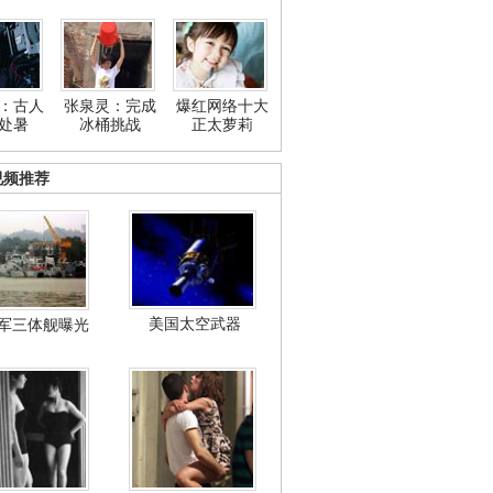
：古人
张泉灵：完成
爆红网络十大
处暑
冰桶挑战
正太萝莉
视频推荐
美国太空武器
军三体舰曝光