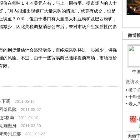
报价在每吨１４４美元左右，与上一周持平。据市场内的人士
好，“月内很难出现钢厂大量采购的情况”，就算有成交，也是
上调至３０％，但由于港口有大量澳大利亚粉矿及巴西粉矿，
幅减少，因此关税调整消息公布后，未对市场产生实质性的影
微博
的到货量估计会逐渐增多，而终端采购将进一步减少，供强
挫的风险。不过，由于一些贸易商已陆续提前离场，市场报价
有限。
中
微访谈
• 橙
• 十
临下调
2011-05-10
• 老
回落风险
2011-05-07
微妙格局
2011-04-10
期难翻身
2011-03-30
未降到底部
2011-03-22
美丽中