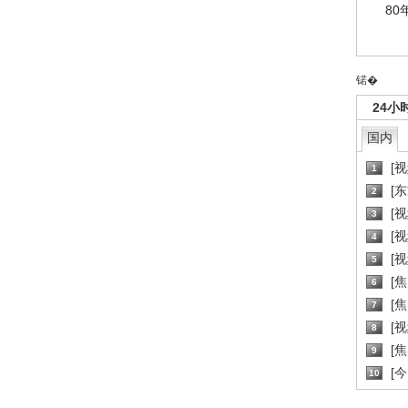
80
锘�
24小
国内
[
1
[
2
[
3
[
4
[
5
[
6
[焦
7
[
8
[
9
[
10