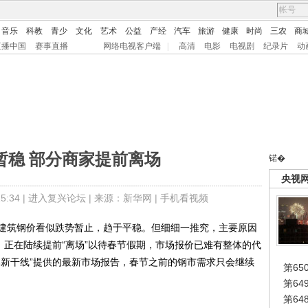
音乐
科教
青少
文化
艺术
公益
产经
汽车
旅游
健康
时尚
三农
商
直播中国
赛事直播
网络电视客户端
|
高清
电影
电视剧
纪录片
动
暂稳 部分商家提前离场
锘�
央视
:34 |
进入复兴论坛
| 来源：新华网 |
手机看视频
筑钢价看似跌势暂止，趋于平稳。但细细一推究，主要原因
，正在陆续提前“离场”以待春节假期，市场报价已难有整体的代
本新干线”提供的最新市场报告，春节之前的钢市需求只会继续
第65
第6
第6