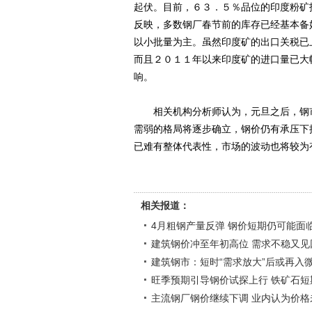
起伏。目前，６３．５％品位的印度粉矿
反映，多数钢厂春节前的库存已经基本备
以小批量为主。虽然印度矿的出口关税已
而且２０１１年以来印度矿的进口量已大
响。
相关机构分析师认为，元旦之后，钢市
需弱的格局将逐步确立，钢价仍有承压下
已难有整体代表性，市场的波动也将较为
相关报道：
4月粗钢产量反弹 钢价短期仍可能面
建筑钢价冲至年初高位 需求不稳又见
建筑钢市：短时“需求放大”后或再入
旺季预期引导钢价试探上行 铁矿石短
主流钢厂钢价继续下调 业内认为价格