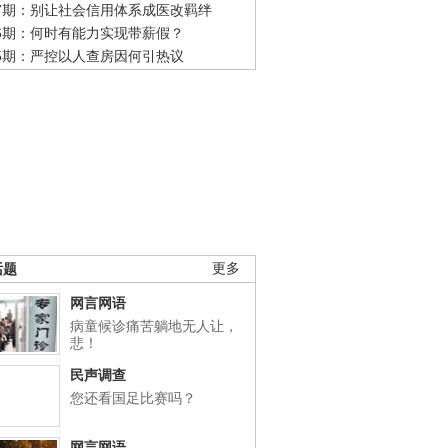
47期：别让社会信用体系成医改羁绊
46期：何时有能力实现带薪假？
45期：严控以人查房因何引热议
话题
更多
网言网语
病童候诊痛苦躺地无人让，
悲！
民声调查
您还看国足比赛吗？
网言网语