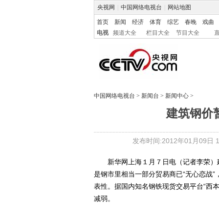
央视网
|
中国网络电视台
|
网站地图
首页
新闻
经济
体育
综艺
春晚
戏曲
电视
频道大全
栏目大全
节目大全
中国网络电视台
>
新闻台
>
新闻中心
>
建筑钢价
发布时间:2012年01月09日 15
新华网上海１月７日电（记者李荣）建
是钢市里相当一部分贸易商已“无心恋战”
表性。据国内知名钢铁现货交易平台“西
减弱。