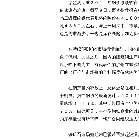
据监测，继２０１１年钢价惨淡收官之
依然疲态难改。截至６日，西本指数报在
品二级螺纹钢代表规格的吨价在４１８０
吨４３８０元左右，与上一周持平。市场
边是需求渐少，一边是库存渐起，加之资
在持续“阴冷”的市场行情面前，国内
保持低调。元旦之后，国内的建筑钢生产
以小幅下调为主，有代表性的沙钢在螺纹
厂的出厂价与市场价的倒挂幅度依然较为
在钢产量的释放上，总体还是在相对的
于明显。据中钢协的最新统计，２０１１
量略增０．４６％。其中，以国有企业为
７５％。由此可见，中小型钢铁企业的减
的库存量也有所下降，钢厂合同组织压力
铁矿石市场短期内已很难再掀起波澜。