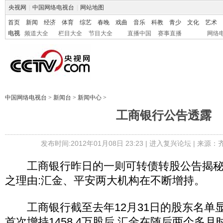
央视网
|
中国网络电视台
|
网站地图
首页
新闻
经济
体育
综艺
春晚
戏曲
音乐
科教
青少
文化
艺术
电视
频道大全
栏目大全
节目大全
直播中国
赛事直播
网络
中国网络电视台
>
新闻台
>
新闻中心
>
工商银行公告透露
发布时间:2012年01月08日 23:23 |
进入复兴论坛
| 来源：
工商银行昨日的一则可转债转股公告揭秘
之理由:汇金、平安两大机构在不断增持。
工商银行截至去年12月31日的股东名单显示
首次增持1458.4万股后,汇金在随后两个多