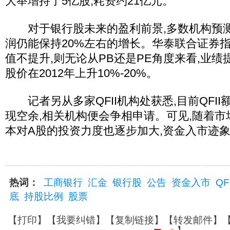
大举增持了5亿股,耗资约21亿元。
对于银行股未来的盈利前景,多数机构预测2
润仍能保持20%左右的增长。华泰联合证券指
值不提升,则无论从PB还是PE角度来看,业
股价在2012年上升10%-20%。
记者另从多家QFII机构处获悉,目前QFII
现空余,相关机构便会争相申请。可见,随着市
本对A股的投资力度也逐步加大,资金入市迹象十
热词：
工商银行
汇金
银行股
公告
资金入市
QFI
底
持股比例
股票
【
打印
】【
我要纠错
】【
复制链接
】【
转发邮件
】