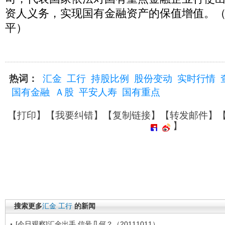
资人义务，实现国有金融资产的保值增值。
平）
热词：
汇金
工行
持股比例
股份变动
实时行情
国有金融
Ａ股
平安人寿
国有重点
【
打印
】【
我要纠错
】【
复制链接
】【
转发邮件
】
】
搜索更多
汇金
工行
的新闻
[今日观察]汇金出手 信号几何？（20111011）