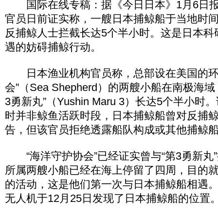
国际在线专稿：据《今日日本》1月6日报
官员日前证实称，一艘日本捕鲸船于当地时间
反捕鲸人士拦截长达5个半小时。这是日本科
遇的妨碍捕鲸行动。
日本渔业机构官员称，总部设在美国的环
会”（Sea Shepherd）的两艘小船在南极
3勇新丸”（Yushin Maru 3）长达5个半
时并非鲸鱼活跃时段，日本捕鲸船曾对反捕
告，但该官员拒绝透露船队构成或其他捕鲸
“海洋守护协会”已经证实曾与“第3勇新丸
所属两艘小船已经在海上停留了四周，目的
的活动，这是他们第一次与日本捕鲸船相遇
无人机于12月25日发现了日本捕鲸船的位置