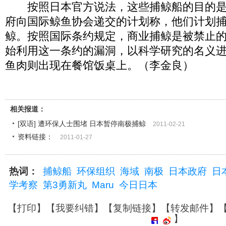
按照日本官方说法，这些捕鲸船的目的是“
府向国际鲸鱼协会递交的计划称，他们计划捕
鲸。按照国际条约规定，商业捕鲸是被禁止的。
始利用这一条约的漏洞，以科学研究的名义
鱼肉则出现在餐馆饭桌上。（李金良）
相关报道：
[双语] 遭环保人士围堵 日本暂停南极捕鲸
2011-02-21
资料链接：
2011-01-27
热词：
捕鲸船
环保组织
海域
南极
日本政府
日
学考察
第3勇新丸
Maru
今日日本
【
打印
】【
我要纠错
】【
复制链接
】【
转发邮件
】
】