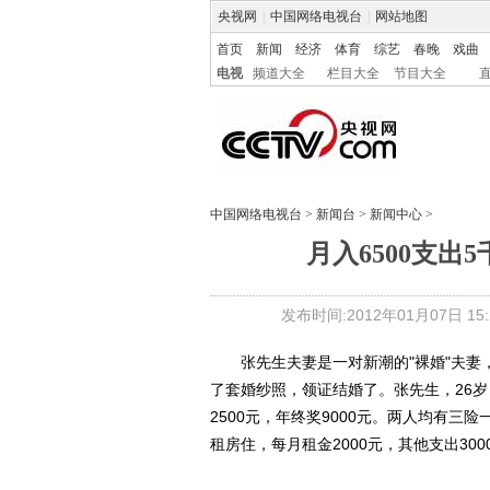
央视网
|
中国网络电视台
|
网站地图
首页
新闻
经济
体育
综艺
春晚
戏曲
电视
频道大全
栏目大全
节目大全
中国网络电视台
>
新闻台
>
新闻中心
>
月入6500支出
发布时间:2012年01月07日 15:2
张先生夫妻是一对新潮的"裸婚"夫妻
了套婚纱照，领证结婚了。张先生，26岁，
2500元，年终奖9000元。两人均有
租房住，每月租金2000元，其他支出300