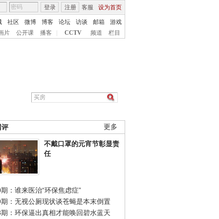
登录
注册
客服
设为首页
城
社区
微博
博客
论坛
访谈
邮箱
游戏
画片
公开课
播客
|
CCTV
频道
栏目
网评
更多
不戴口罩的元宵节彰显责
任
0期：谁来医治“环保焦虑症”
49期：无视公厕现状谈苍蝇是本末倒置
48期：环保逼出真相才能唤回碧水蓝天