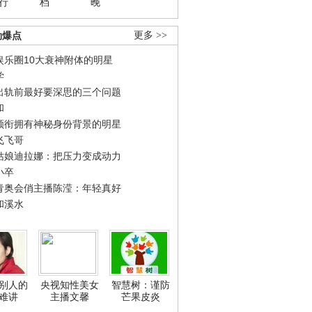
行
档
晚
劲爆点
更多 >>
娱乐圈10大衰神附体的明星
学
出轨前最好要深思的三个问题
和
领衔拥有神秘身份背景的明星
飞飞哥
姑娘迪拉娜：把压力变成动力
小卒
青奥会俏主播陈滢：年轻真好
和溪水
别人的
央视知性美女
智慧树：谨防
难讲
主播文馨
芒果皮炎