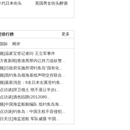
年代日本街头
英国男女街头醉酒
时排行榜
更多
国际
网评
视频]温家宝答记者问·王立军事件
东方夜新闻]香港黑帮内讧持刀追砍警...
视频]日政府实施所谓钓鱼岛“国有化...
视频]我钓鱼岛领海基线声明交存联合...
视频]最新消息：9名日本右翼登钓鱼...
焦点访谈]捍卫领土 绝不退让半步(...
点访谈]酒色陷阱(2012080...
视频]中国海监船舶编队 抵钓鱼岛海...
焦点访谈]钓鱼岛：中国主权不容侵犯...
今日关注]海监巡航 军队威慑 中国...