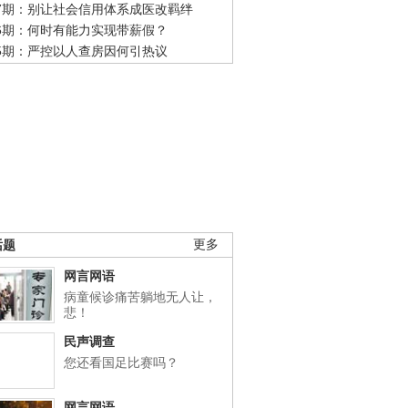
47期：别让社会信用体系成医改羁绊
46期：何时有能力实现带薪假？
45期：严控以人查房因何引热议
话题
更多
网言网语
病童候诊痛苦躺地无人让，
悲！
民声调查
您还看国足比赛吗？
网言网语