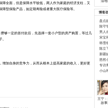
湿地
障全面，但是保障水平较低，两人作为家庭的经济支柱，又
保障型保险产品，如定期寿险或者重大医疗保险等。
博客
盘点
陈守
男人
攒够一定的首付款后，先选择一套小户型的房产购置，等过几
宋宝
子。
韩雪
陈立
新疆
悠然
增加自身的竞争力，从而从根本上提高家庭的收入，更好更
专访
小山
王宁：
故事