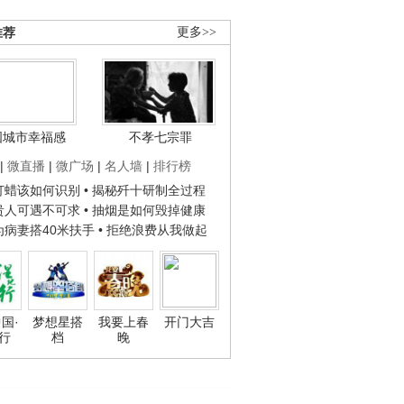
推荐
更多>>
国城市幸福感
不孝七宗罪
|
微直播
|
微广场
|
名人墙
|
排行榜
子打蜡该如何识别
• 揭秘歼十研制全过程
种贵人可遇不可求
• 抽烟是如何毁掉健康
人为病妻搭40米扶手
• 拒绝浪费从我做起
国·
梦想星搭
我要上春
开门大吉
行
档
晚