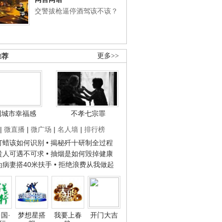
交警拔枪逼停酒驾该不该？
推荐
更多>>
国城市幸福感
不孝七宗罪
|
微直播
|
微广场
|
名人墙
|
排行榜
子打蜡该如何识别
• 揭秘歼十研制全过程
种贵人可遇不可求
• 抽烟是如何毁掉健康
人为病妻搭40米扶手
• 拒绝浪费从我做起
国·
梦想星搭
我要上春
开门大吉