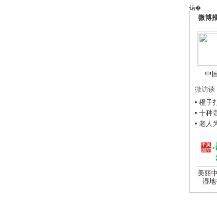
锘�
微博
中
微访谈
• 橙
• 十
• 老
美丽中
湿地