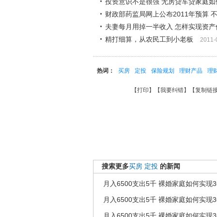
投资意识不是很强 无房贷车贷家庭如
财政部药监局网上公布2011年预算 
夫妻每月用掉一半收入 怎样实现资产
精打细算，从农民工到小老板
2011-
热词：
买房
定投
保险规划
理财产品
理
【
打印
】【
我要纠错
】【
复制链
搜索更多
买房
定投
的新闻
月入6500支出5千 裸婚家庭如何实现
月入6500支出5千 裸婚家庭如何实现
月入6500支出5千 裸婚家庭如何实现