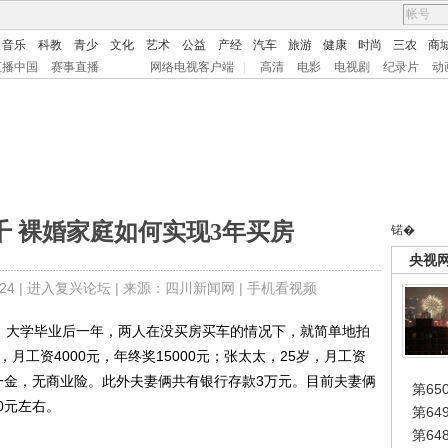
音乐
科教
青少
文化
艺术
公益
产经
汽车
旅游
健康
时尚
三农
商
直播中国
赛事直播
网络电视客户端
|
高清
电影
电视剧
纪录片
动
5千 裸婚家庭如何实现3年买房
锘�
央视
4 |
进入复兴论坛
| 来源：四川新闻网 |
手机看视频
，大学毕业后一年，两人在没买房买车的情况下，就简单地拍
月工资4000元，年终奖15000元；张太太，25岁，月工资
三险一金，无商业险。此外夫妻俩共有银行存款3万元。目前夫妻俩
第65
0元左右。
第6
第6