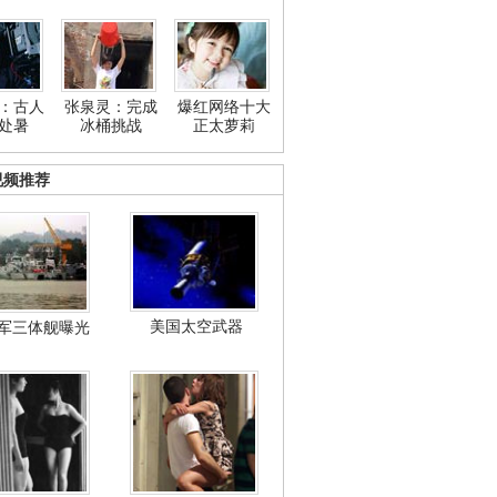
：古人
张泉灵：完成
爆红网络十大
处暑
冰桶挑战
正太萝莉
视频推荐
美国太空武器
军三体舰曝光