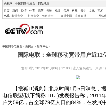
央视网
|
中国网络电视台
|
网站地图
首页
新闻
经济
体育
综艺
春晚
戏曲
音乐
科教
青少
文化
艺术
电视
频道大全
栏目大全
节目大全
直播中国
赛事直播
网络
中国网络电视台
>
新闻台
>
新闻中心
>
国际电联：全球移动宽带用户近12亿
发布时间:2012年01月06日 12:09 |
进入复兴论坛
| 来源：
【搜狐IT消息】北京时间1月5日消息，
电信联盟(以下简称“ITU”)发表报告称，201
户为59亿，占全球79亿人口的84%，在发