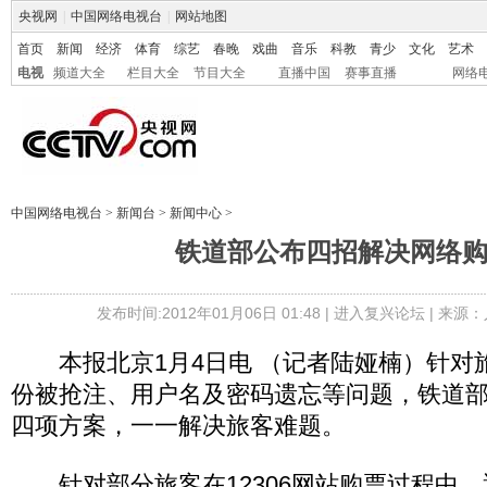
央视网
|
中国网络电视台
|
网站地图
首页
新闻
经济
体育
综艺
春晚
戏曲
音乐
科教
青少
文化
艺术
电视
频道大全
栏目大全
节目大全
直播中国
赛事直播
网络
中国网络电视台
>
新闻台
>
新闻中心
>
铁道部公布四招解决网络
发布时间:2012年01月06日 01:48 |
进入复兴论坛
| 来源：
本报北京1月4日电 （记者陆娅楠）针对
份被抢注、用户名及密码遗忘等问题，铁道部
四项方案，一一解决旅客难题。
针对部分旅客在12306网站购票过程中，