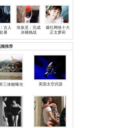
：古人
张泉灵：完成
爆红网络十大
处暑
冰桶挑战
正太萝莉
视频推荐
美国太空武器
军三体舰曝光