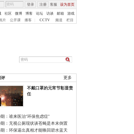
登录
注册
客服
设为首页
城
社区
微博
博客
论坛
访谈
邮箱
游戏
画片
公开课
播客
|
CCTV
频道
栏目
网评
更多
不戴口罩的元宵节彰显责
任
0期：谁来医治“环保焦虑症”
49期：无视公厕现状谈苍蝇是本末倒置
48期：环保逼出真相才能唤回碧水蓝天