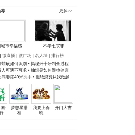
推荐
更多>>
国城市幸福感
不孝七宗罪
|
微直播
|
微广场
|
名人墙
|
排行榜
子打蜡该如何识别
• 揭秘歼十研制全过程
种贵人可遇不可求
• 抽烟是如何毁掉健康
人为病妻搭40米扶手
• 拒绝浪费从我做起
国·
梦想星搭
我要上春
开门大吉
行
档
晚