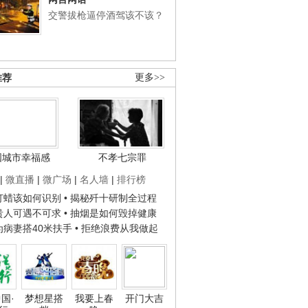
交警拔枪逼停酒驾该不该？
推荐
更多>>
国城市幸福感
不孝七宗罪
|
微直播
|
微广场
|
名人墙
|
排行榜
子打蜡该如何识别
• 揭秘歼十研制全过程
种贵人可遇不可求
• 抽烟是如何毁掉健康
人为病妻搭40米扶手
• 拒绝浪费从我做起
国·
梦想星搭
我要上春
开门大吉