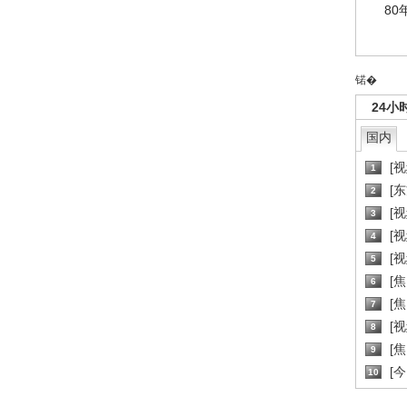
80
锘�
24小
国内
[
1
[
2
[
3
[
4
[
5
[
6
[焦
7
[
8
[
9
[
10