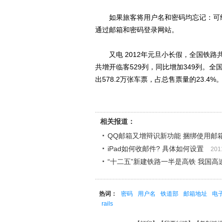
如果旅客将用户名和密码均忘记：可结
通过邮箱和密码登录网站。
又电 2012年元旦小长假，全国铁路共发送
共增开临客529列，同比增加349列。全
出578.2万张车票，占总售票量的23.4%
相关报道：
QQ邮箱又增辩识新功能 捆绑使用邮
iPad如何收邮件? 具体如何设置
201
“十二五”新建铁路一半是高铁 我国
热词：
密码
用户名
铁道部
邮箱地址
电
rails