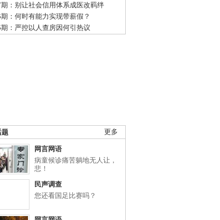
47期：别让社会信用体系成医改羁绊
46期：何时有能力实现带薪假？
45期：严控以人查房因何引热议
话题
更多
网言网语
病童候诊痛苦躺地无人让，
悲！
民声调查
您还看国足比赛吗？
网言网语