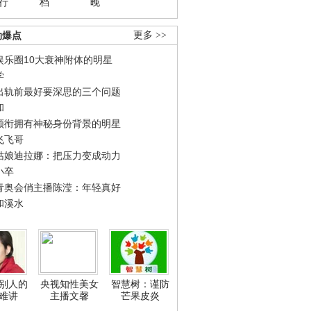
行
档
晚
劲爆点
更多 >>
娱乐圈10大衰神附体的明星
学
出轨前最好要深思的三个问题
和
领衔拥有神秘身份背景的明星
飞飞哥
姑娘迪拉娜：把压力变成动力
小卒
青奥会俏主播陈滢：年轻真好
和溪水
别人的
央视知性美女
智慧树：谨防
难讲
主播文馨
芒果皮炎