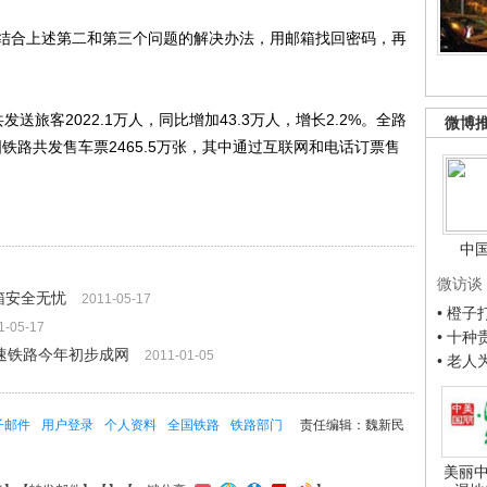
合上述第二和第三个问题的解决办法，用邮箱找回密码，再
旅客2022.1万人，同比增加43.3万人，增长2.2%。全路
微博
国铁路共发售车票2465.5万张，其中通过互联网和电话订票售
。
中
微访谈
箱安全无忧
2011-05-17
• 橙
1-05-17
• 十
高速铁路今年初步成网
2011-01-05
• 老
子邮件
用户登录
个人资料
全国铁路
铁路部门
责任编辑：魏新民
美丽中