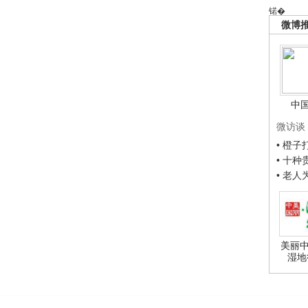
锘�
微博
中
微访谈
• 橙
• 十
• 老
美丽中
湿地