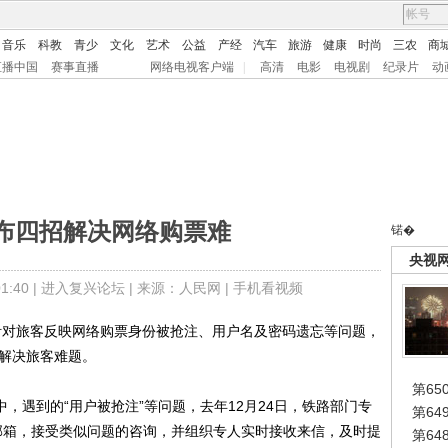
音乐
科教
青少
文化
艺术
公益
产经
汽车
旅游
健康
时尚
三农
商
直播中国
赛事直播
网络电视客户端
|
高清
电影
电视剧
纪录片
动
布四招解决网络购票难
锘�
央视
:40 |
进入复兴论坛
| 来源：人民网 |
手机看视频
对旅客反映网络购票身份被抢注、用户名及密码遗忘等问题，
一解决旅客难题。
第65
，遇到的“用户被抢注”等问题，去年12月24日，铁路部门专
第6
com.cn邮箱，接受类似问题的咨询，并组织专人实时接收来信，及时提
第6