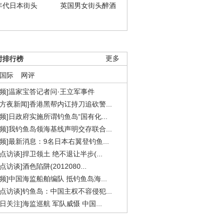
年代日本街头
英国男女街头醉酒
时排行榜
更多
国际
网评
视频]温家宝答记者问·王立军事件
东方夜新闻]香港黑帮内讧持刀追砍警...
视频]日政府实施所谓钓鱼岛“国有化...
视频]我钓鱼岛领海基线声明交存联合...
视频]最新消息：9名日本右翼登钓鱼...
焦点访谈]捍卫领土 绝不退让半步(...
点访谈]酒色陷阱(2012080...
视频]中国海监船舶编队 抵钓鱼岛海...
焦点访谈]钓鱼岛：中国主权不容侵犯...
今日关注]海监巡航 军队威慑 中国...