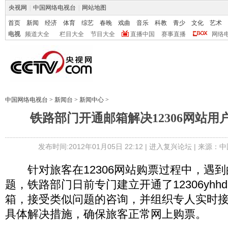
央视网
|
中国网络电视台
|
网站地图
首页
新闻
经济
体育
综艺
春晚
戏曲
音乐
科教
青少
文化
艺术
电视
频道大全
栏目大全
节目大全
直播中国
赛事直播
网络
中国网络电视台
>
新闻台
>
新闻中心
>
铁路部门开通邮箱解决12306网站用
发布时间:2012年01月05日 22:12 |
进入复兴论坛
| 来源：中
针对旅客在12306网站购票过程中，遇到的
题，铁路部门日前专门建立开通了12306yhhd＠ra
箱，接受类似问题的咨询，并组织专人实时
具体解决措施，确保旅客正常网上购票。