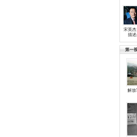
宋英杰
描述
第一
解放