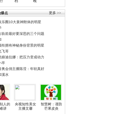
行
档
晚
劲爆点
更多 >>
娱乐圈10大衰神附体的明星
学
出轨前最好要深思的三个问题
和
领衔拥有神秘身份背景的明星
飞飞哥
姑娘迪拉娜：把压力变成动力
小卒
青奥会俏主播陈滢：年轻真好
和溪水
别人的
央视知性美女
智慧树：谨防
难讲
主播文馨
芒果皮炎