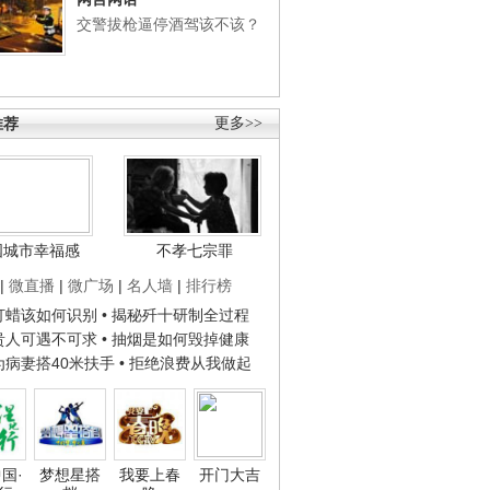
交警拔枪逼停酒驾该不该？
推荐
更多>>
国城市幸福感
不孝七宗罪
|
微直播
|
微广场
|
名人墙
|
排行榜
子打蜡该如何识别
• 揭秘歼十研制全过程
种贵人可遇不可求
• 抽烟是如何毁掉健康
人为病妻搭40米扶手
• 拒绝浪费从我做起
国·
梦想星搭
我要上春
开门大吉