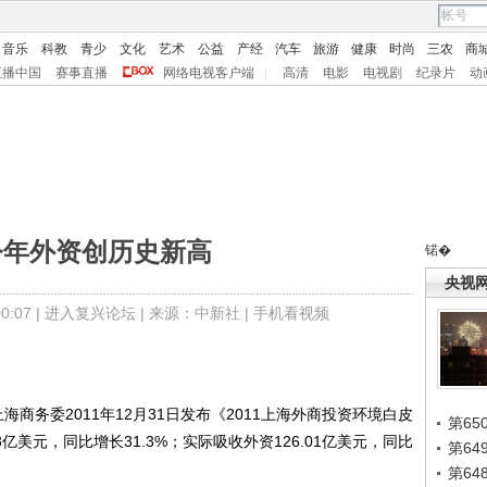
音乐
科教
青少
文化
艺术
公益
产经
汽车
旅游
健康
时尚
三农
商
直播中国
赛事直播
网络电视客户端
|
高清
电影
电视剧
纪录片
动
今年外资创历史新高
锘�
央视
:07 |
进入复兴论坛
| 来源：中新社 |
手机看视频
海商务委2011年12月31日发布《2011上海外商投资环境白皮
第65
3亿美元，同比增长31.3%；实际吸收外资126.01亿美元，同比
第6
第6