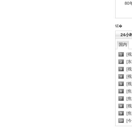
80
锘�
24小
国内
[
1
[
2
[
3
[
4
[
5
[
6
[焦
7
[
8
[
9
[
10