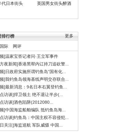
年代日本街头
英国男女街头醉酒
时排行榜
更多
国际
网评
视频]温家宝答记者问·王立军事件
东方夜新闻]香港黑帮内讧持刀追砍警...
视频]日政府实施所谓钓鱼岛“国有化...
视频]我钓鱼岛领海基线声明交存联合...
视频]最新消息：9名日本右翼登钓鱼...
焦点访谈]捍卫领土 绝不退让半步(...
点访谈]酒色陷阱(2012080...
视频]中国海监船舶编队 抵钓鱼岛海...
焦点访谈]钓鱼岛：中国主权不容侵犯...
今日关注]海监巡航 军队威慑 中国...