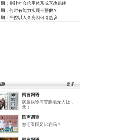
47期：别让社会信用体系成医改羁绊
46期：何时有能力实现带薪假？
45期：严控以人查房因何引热议
话题
更多
网言网语
病童候诊痛苦躺地无人让，
悲！
民声调查
您还看国足比赛吗？
网言网语