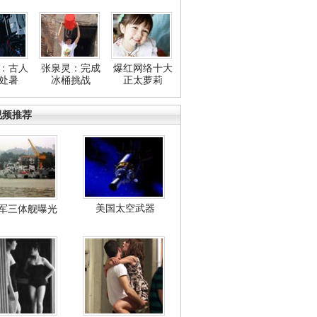
：古人
张泉灵：完成
爆红网络十大
处暑
冰桶挑战
正太萝莉
视频推荐
美国太空武器
军三体舰曝光