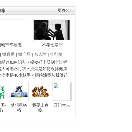
推荐
更多>>
国城市幸福感
不孝七宗罪
|
微直播
|
微广场
|
名人墙
|
排行榜
子打蜡该如何识别
• 揭秘歼十研制全过程
种贵人可遇不可求
• 抽烟是如何毁掉健康
人为病妻搭40米扶手
• 拒绝浪费从我做起
国·
梦想星搭
我要上春
开门大吉
行
档
晚