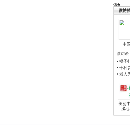
锘�
微博
中
微访谈
• 橙
• 十
• 老
美丽中
湿地