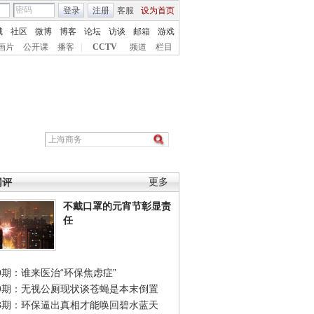
登录
注册
客服
设为首页
城
社区
微博
博客
论坛
访谈
邮箱
游戏
画片
公开课
播客
|
CCTV
频道
栏目
网评
更多
不戴口罩的元宵节彰显责
任
0期：谁来医治“环保焦虑症”
49期：无视公厕现状谈苍蝇是本末倒置
48期：环保逼出真相才能唤回碧水蓝天