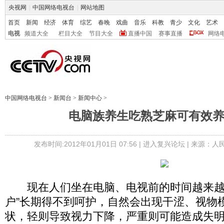
央视网
|
中国网络电视台
|
网站地图
首页
新闻
经济
体育
综艺
春晚
戏曲
音乐
科教
青少
文化
艺术
电视
频道大全
栏目大全
节目大全
直播中国
赛事直播
网络
中国网络电视台
>
新闻台
>
新闻中心
>
电脑族养生吃熟芝麻可有效
发布时间:2012年01月01日 07:56 |
进入复兴论坛
| 来源：
现在人们坐在电脑、电视前的时间越来越
户”长期得不到呵护，自然会出现干涩、视物
状，轻则导致视力下降，严重则可能造成失