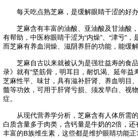
每天吃点熟芝麻，是缓解眼睛干涩的好办
芝麻含有丰富的油酸、亚油酸及甘油酸，
有帮助，中医称眼睛干涩为“内燥”、“津亏”
而芝麻有养血润燥、滋阴养肝的功能，能缓
芝麻自古以来就被认为是强壮益寿的食品
录》就有“坚筋骨，明耳目，耐饥渴、延年益
芝麻性平、味甘，具有滋补肝肾、养血明目
髓等功效，可用于肝肾亏损、须发早白、视
症。
从现代营养学分析，芝麻含有人体所需的
白质含量多于肉类，含钙量是牛奶的2倍，还
丰富的B族维生素，这些都是维护眼睛功能正