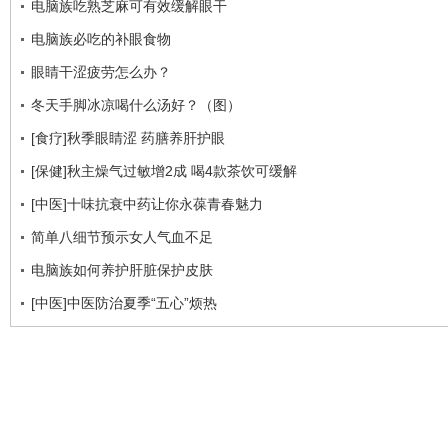
电脑族吃熟芝麻可有效缓解眼干
电脑族必吃的补眼食物
眼睛干涩疲劳怎么办？
冬天手脚冰凉喝什么汤好？（图）
[食疗]秋季眼睛涩 药膳养肝护眼
[保健]秋主燥气过敏增2成 喝4款茶饮可缓解
[中医]十味抗衰中药让你永葆青春魅力
简单八细节预示女人气血不足
电脑族如何养护肝脏保护皮肤
[中医]中医防治夏季“五心”烦热